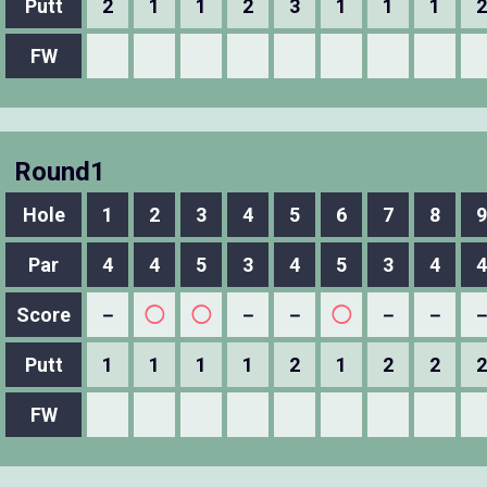
Putt
2
1
1
2
3
1
1
1
2
FW
Round1
Hole
1
2
3
4
5
6
7
8
9
Par
4
4
5
3
4
5
3
4
4
Score
－
◯
◯
－
－
◯
－
－
Putt
1
1
1
1
2
1
2
2
2
FW