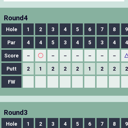
Round4
Hole
1
2
3
4
5
6
7
8
9
Par
4
4
5
3
4
5
3
4
4
Score
－
◯
－
－
－
－
－
－
Putt
2
1
2
2
2
1
2
2
2
FW
Round3
Hole
1
2
3
4
5
6
7
8
9