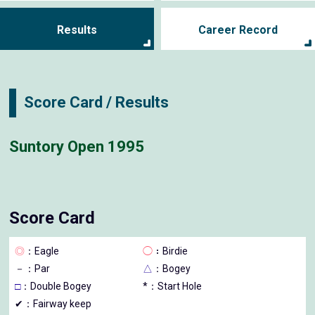
Results
Career Record
Score Card / Results
Suntory Open 1995
Score Card
◎
：Eagle
◯
：Birdie
－
：Par
△
：Bogey
□
：Double Bogey
*：Start Hole
✔：Fairway keep