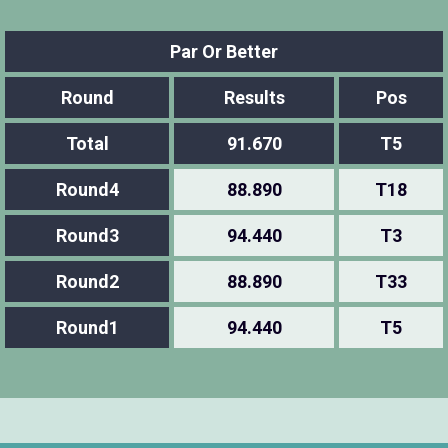
Par Or Better
Round
Results
Pos
Total
91.670
T5
Round4
88.890
T18
Round3
94.440
T3
Round2
88.890
T33
Round1
94.440
T5