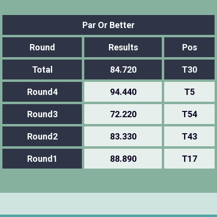
Par Or Better
Round
Results
Pos
Total
84.720
T30
Round4
94.440
T5
Round3
72.220
T54
Round2
83.330
T43
Round1
88.890
T17