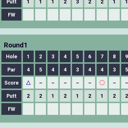
Putt
1
1
1
2
3
2
2
1
1
FW
Round1
Hole
1
2
3
4
5
6
7
8
9
Par
4
5
4
4
3
4
4
3
5
Score
△
－
－
－
－
－
◯
－
Putt
2
2
1
2
1
2
1
2
2
FW