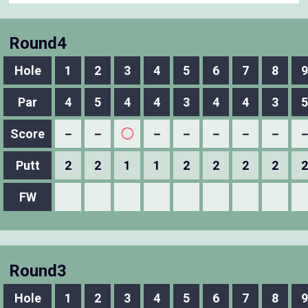
Round4
Hole
1
2
3
4
5
6
7
8
9
Par
4
5
4
4
3
4
4
3
5
Score
－
－
◯
－
－
－
－
－
Putt
2
2
1
1
2
2
2
2
2
FW
Round3
Hole
1
2
3
4
5
6
7
8
9