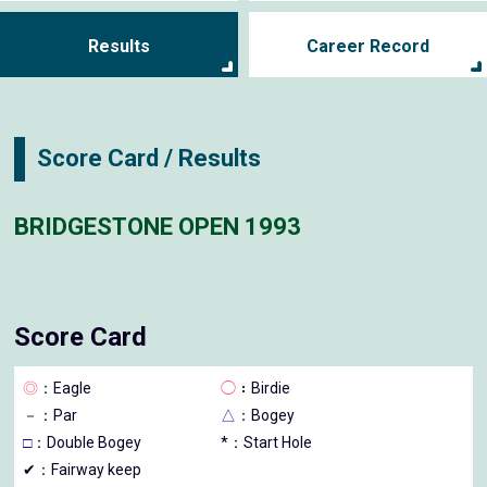
Results
Career Record
Score Card / Results
BRIDGESTONE OPEN 1993
Score Card
◎
：Eagle
◯
：Birdie
－
：Par
△
：Bogey
□
：Double Bogey
*：Start Hole
✔：Fairway keep