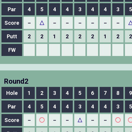
Par
4
5
4
4
3
4
4
3
5
Score
－
△
－
－
－
－
－
－
Putt
2
2
1
2
2
2
1
2
2
FW
Round2
Hole
1
2
3
4
5
6
7
8
9
Par
4
5
4
4
3
4
4
3
5
Score
－
◯
－
－
△
－
－
◯