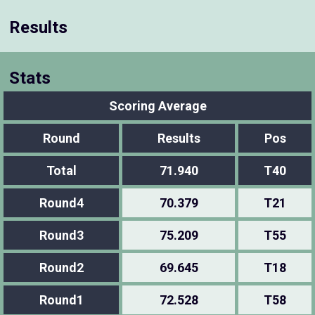
Results
Stats
Scoring Average
Round
Results
Pos
Total
71.940
T40
Round4
70.379
T21
Round3
75.209
T55
Round2
69.645
T18
Round1
72.528
T58