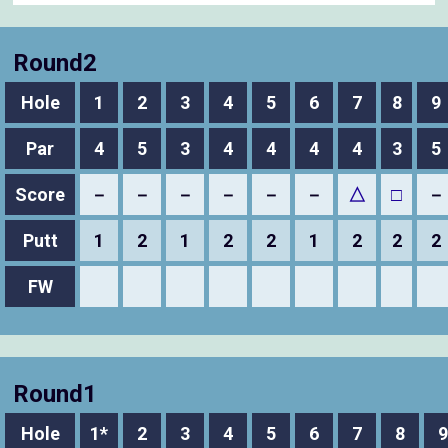
Round2
Hole
1
2
3
4
5
6
7
8
9
Par
4
5
3
4
4
4
4
3
5
Score
－
－
－
－
－
－
△
□
－
Putt
1
2
1
2
2
1
2
2
2
FW
Round1
Hole
1*
2
3
4
5
6
7
8
9