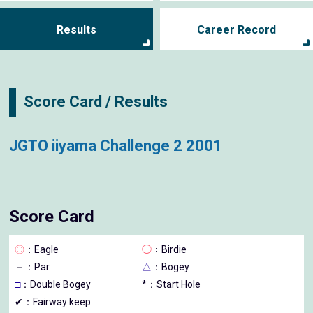
Results
Career Record
Score Card / Results
JGTO iiyama Challenge 2 2001
Score Card
◎
：Eagle
◯
：Birdie
－
：Par
△
：Bogey
□
：Double Bogey
*：Start Hole
✔：Fairway keep