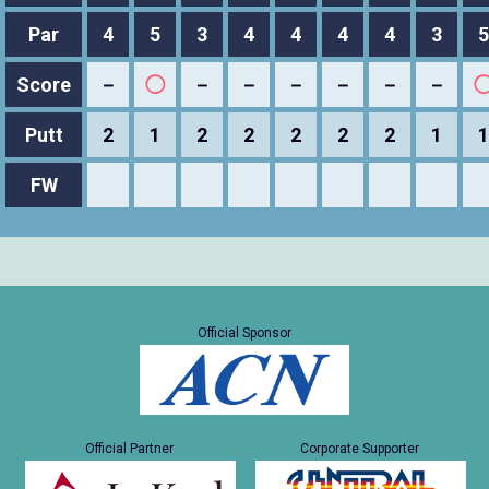
Par
4
5
3
4
4
4
4
3
5
Score
－
◯
－
－
－
－
－
－
Putt
2
1
2
2
2
2
2
1
1
FW
Official Sponsor
Official Partner
Corporate Supporter