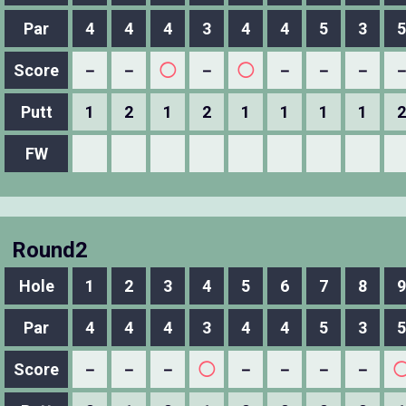
Par
4
4
4
3
4
4
5
3
5
Score
－
－
◯
－
◯
－
－
－
Putt
1
2
1
2
1
1
1
1
2
FW
Round2
Hole
1
2
3
4
5
6
7
8
9
Par
4
4
4
3
4
4
5
3
5
Score
－
－
－
◯
－
－
－
－