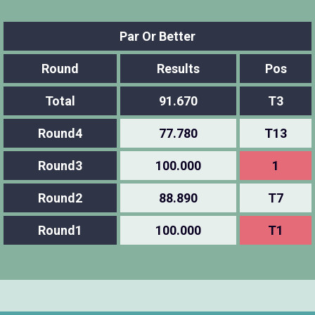
Par Or Better
Round
Results
Pos
Total
91.670
T3
Round4
77.780
T13
Round3
100.000
1
Round2
88.890
T7
Round1
100.000
T1