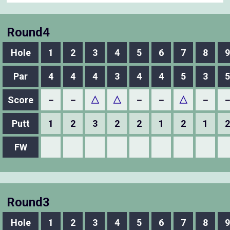
Round4
Hole
1
2
3
4
5
6
7
8
9
Par
4
4
4
3
4
4
5
3
5
Score
－
－
△
△
－
－
△
－
Putt
1
2
3
2
2
1
2
1
2
FW
Round3
Hole
1
2
3
4
5
6
7
8
9