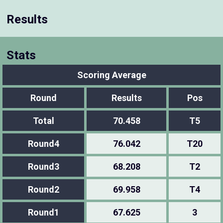
Results
Stats
Scoring Average
Round
Results
Pos
Total
70.458
T5
Round4
76.042
T20
Round3
68.208
T2
Round2
69.958
T4
Round1
67.625
3