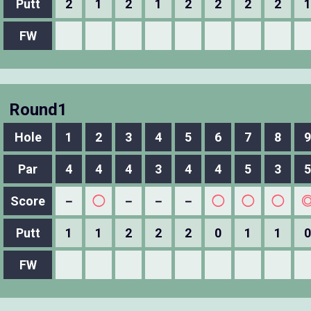
Putt
2
1
2
1
2
2
2
2
1
FW
Round1
Hole
1
2
3
4
5
6
7
8
9
Par
4
4
4
3
4
4
5
3
5
Score
－
◯
－
－
－
◯
◯
◯
Putt
1
1
2
2
2
0
1
1
0
FW