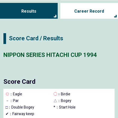
Results
Career Record
Score Card / Results
NIPPON SERIES HITACHI CUP 1994
Score Card
◎
：Eagle
◯
：Birdie
－
：Par
△
：Bogey
□
：Double Bogey
*：Start Hole
✔：Fairway keep