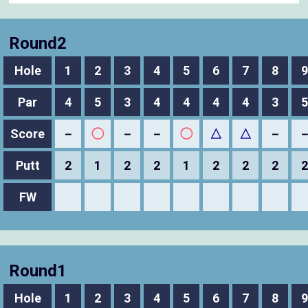
Round2
Hole
1
2
3
4
5
6
7
8
9
Par
4
5
3
4
4
4
4
3
5
Score
－
◯
－
－
◯
△
△
－
Putt
2
1
2
2
1
2
2
2
2
FW
Round1
Hole
1
2
3
4
5
6
7
8
9