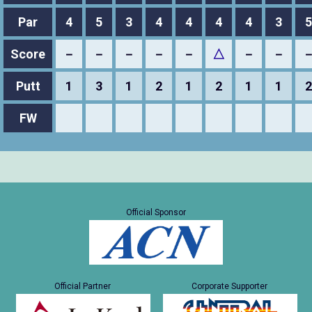
Par
4
5
3
4
4
4
4
3
5
Score
－
－
－
－
－
△
－
－
Putt
1
3
1
2
1
2
1
1
2
FW
Official Sponsor
Official Partner
Corporate Supporter