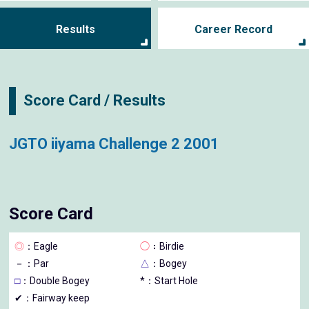
Results
Career Record
Score Card / Results
JGTO iiyama Challenge 2 2001
Score Card
◎
：Eagle
◯
：Birdie
－
：Par
△
：Bogey
□
：Double Bogey
*：Start Hole
✔：Fairway keep