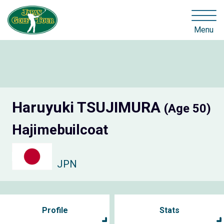
Menu
Haruyuki TSUJIMURA
(Age 50)
Hajimebuilcoat
JPN
Profile
Stats