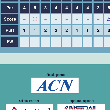
Par
4
5
3
4
4
4
4
3
5
Score
－
◯
－
－
－
－
－
－
Putt
1
1
2
2
2
1
1
2
3
FW
Official Sponsor
Official Partner
Corporate Supporter