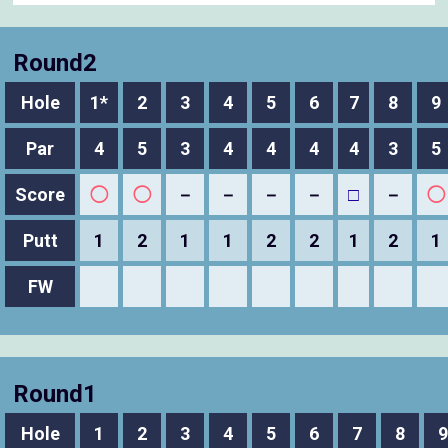
Round2
Hole
1*
2
3
4
5
6
7
8
9
Par
4
5
3
4
4
4
4
3
5
Score
◯
◯
－
－
－
－
□
－
◯
Putt
1
2
1
1
2
2
1
2
1
FW
Round1
Hole
1
2
3
4
5
6
7
8
9