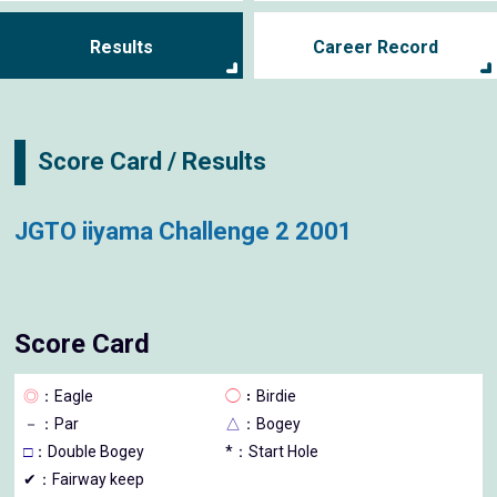
Results
Career Record
Score Card / Results
JGTO iiyama Challenge 2 2001
Score Card
◎
：Eagle
◯
：Birdie
－
：Par
△
：Bogey
□
：Double Bogey
*：Start Hole
✔：Fairway keep