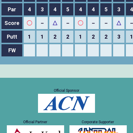
Par
4
3
4
5
4
4
5
3
4
Score
◯
－
△
－
◯
－
－
△
Putt
1
1
2
2
1
2
2
3
1
FW
Official Sponsor
Official Partner
Corporate Supporter