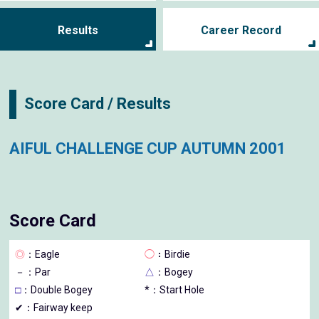
Results
Career Record
Score Card / Results
AIFUL CHALLENGE CUP AUTUMN 2001
Score Card
◎
：Eagle
◯
：Birdie
－
：Par
△
：Bogey
□
：Double Bogey
*：Start Hole
✔：Fairway keep