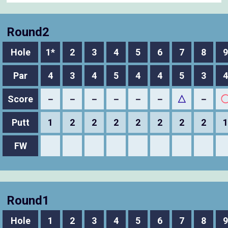
Round2
Hole
1*
2
3
4
5
6
7
8
9
Par
4
3
4
5
4
4
5
3
4
Score
－
－
－
－
－
－
△
－
Putt
1
2
2
2
2
2
2
2
1
FW
Round1
Hole
1
2
3
4
5
6
7
8
9