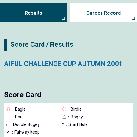
Results
Career Record
Score Card / Results
AIFUL CHALLENGE CUP AUTUMN 2001
Score Card
◎
：Eagle
◯
：Birdie
－
：Par
△
：Bogey
□
：Double Bogey
*：Start Hole
✔：Fairway keep