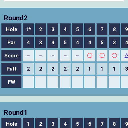
Round2
Hole
1*
2
3
4
5
6
7
8
9
Par
4
3
4
5
4
4
5
3
4
Score
－
－
－
－
－
◯
◯
◯
Putt
2
2
2
2
2
1
1
1
3
FW
Round1
Hole
1
2
3
4
5
6
7
8
9