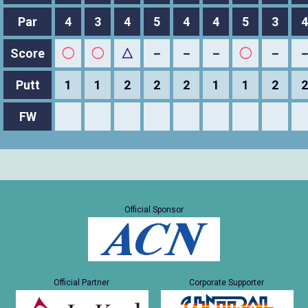
Par
4
3
4
5
4
4
5
3
4
Score
◯
◯
△
－
－
－
◯
－
Putt
1
1
2
2
2
1
1
2
2
FW
Official Sponsor
Official Partner
Corporate Supporter