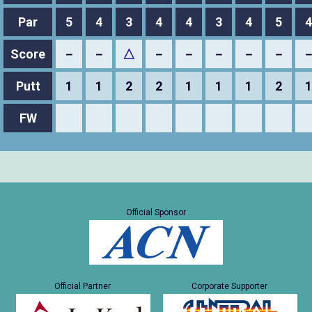
Par
5
4
3
4
4
3
4
5
4
Score
－
－
△
－
－
－
－
－
Putt
1
1
2
2
1
1
1
2
1
FW
Official Sponsor
Official Partner
Corporate Supporter