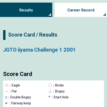
Results
Career Record
Score Card / Results
JGTO iiyama Challenge 1 2001
Score Card
◎
：Eagle
◯
：Birdie
－
：Par
△
：Bogey
□
：Double Bogey
*：Start Hole
✔：Fairway keep