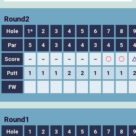
Round2
Hole
1*
2
3
4
5
6
7
8
9
Par
5
4
3
4
4
3
4
5
4
Score
－
－
－
－
－
－
◯
◯
Putt
1
1
1
2
2
1
1
1
2
FW
Round1
Hole
1
2
3
4
5
6
7
8
9