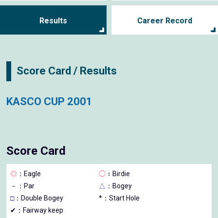
Results
Career Record
Score Card / Results
KASCO CUP 2001
Score Card
◎
：Eagle
◯
：Birdie
－
：Par
△
：Bogey
□
：Double Bogey
*：Start Hole
✔：Fairway keep