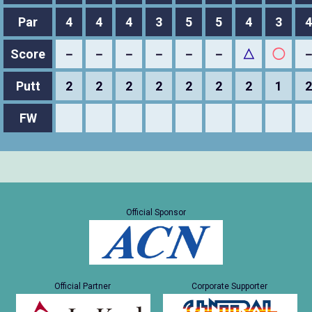
Par
4
4
4
3
5
5
4
3
4
Score
－
－
－
－
－
－
△
◯
Putt
2
2
2
2
2
2
2
1
2
FW
Official Sponsor
Official Partner
Corporate Supporter