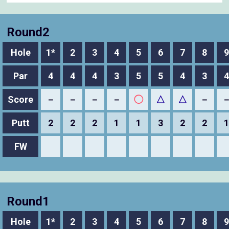
Round2
Hole
1*
2
3
4
5
6
7
8
9
Par
4
4
4
3
5
5
4
3
4
Score
－
－
－
－
◯
△
△
－
Putt
2
2
2
1
1
3
2
2
1
FW
Round1
Hole
1*
2
3
4
5
6
7
8
9