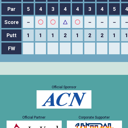
Par
5
4
3
4
4
3
4
5
4
Score
－
◯
◯
△
◯
－
－
－
Putt
1
1
1
2
1
2
2
1
1
FW
Official Sponsor
Official Partner
Corporate Supporter