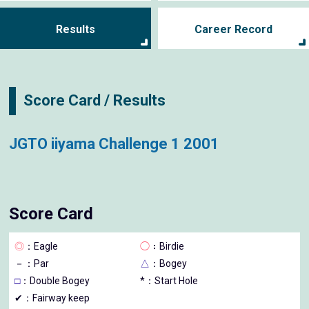
Results
Career Record
Score Card / Results
JGTO iiyama Challenge 1 2001
Score Card
◎
：Eagle
◯
：Birdie
－
：Par
△
：Bogey
□
：Double Bogey
*：Start Hole
✔：Fairway keep