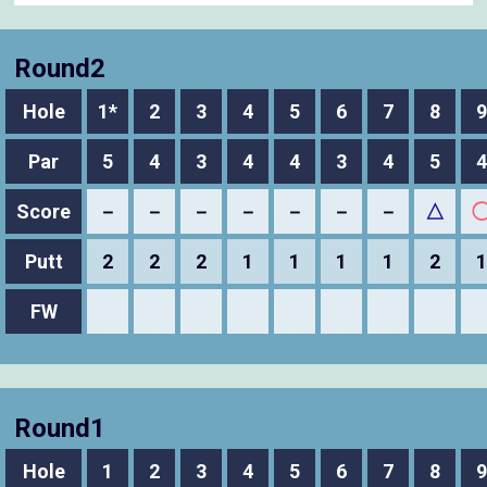
Round2
Hole
1*
2
3
4
5
6
7
8
9
Par
5
4
3
4
4
3
4
5
4
Score
－
－
－
－
－
－
－
△
Putt
2
2
2
1
1
1
1
2
1
FW
Round1
Hole
1
2
3
4
5
6
7
8
9