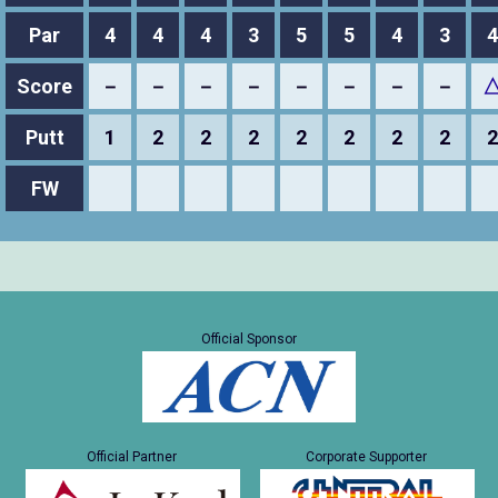
Par
4
4
4
3
5
5
4
3
4
Score
－
－
－
－
－
－
－
－
Putt
1
2
2
2
2
2
2
2
2
FW
Official Sponsor
Official Partner
Corporate Supporter