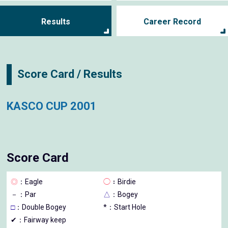
Results
Career Record
Score Card / Results
KASCO CUP 2001
Score Card
◎
：Eagle
◯
：Birdie
－
：Par
△
：Bogey
□
：Double Bogey
*：Start Hole
✔：Fairway keep