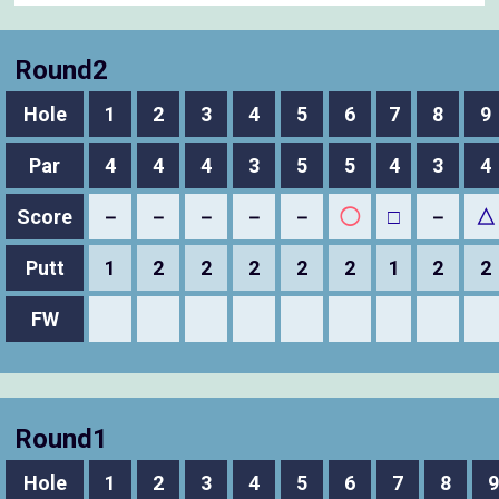
Round2
Hole
1
2
3
4
5
6
7
8
9
Par
4
4
4
3
5
5
4
3
4
Score
－
－
－
－
－
◯
□
－
△
Putt
1
2
2
2
2
2
1
2
2
FW
Round1
Hole
1
2
3
4
5
6
7
8
9