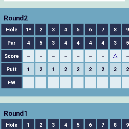
Round2
Hole
1*
2
3
4
5
6
7
8
9
Par
4
5
3
4
4
4
4
3
5
Score
－
－
－
－
－
－
－
△
Putt
1
2
1
2
2
2
2
3
2
FW
Round1
Hole
1
2
3
4
5
6
7
8
9