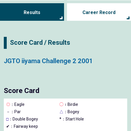
Results
Career Record
Score Card / Results
JGTO iiyama Challenge 2 2001
Score Card
◎
：Eagle
◯
：Birdie
－
：Par
△
：Bogey
□
：Double Bogey
*：Start Hole
✔：Fairway keep