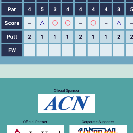
Par
4
5
3
4
4
4
4
3
5
Score
－
△
◯
◯
－
◯
－
△
Putt
2
1
1
1
2
1
1
2
2
FW
Official Sponsor
Official Partner
Corporate Supporter