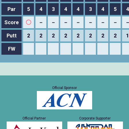
Par
5
4
3
4
4
3
4
5
4
Score
◯
－
－
－
－
－
－
－
Putt
2
2
2
2
2
2
2
2
1
FW
Official Sponsor
Official Partner
Corporate Supporter