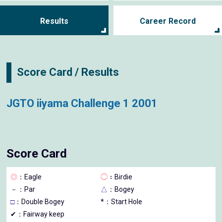
Results
Career Record
Score Card / Results
JGTO iiyama Challenge 1 2001
Score Card
◎
：Eagle
◯
：Birdie
－
：Par
△
：Bogey
□
：Double Bogey
*：Start Hole
✔：Fairway keep