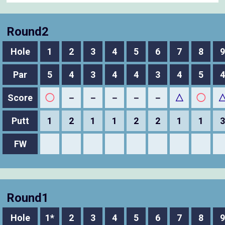
Round2
Hole
1
2
3
4
5
6
7
8
9
Par
5
4
3
4
4
3
4
5
4
Score
◯
－
－
－
－
－
△
◯
Putt
1
2
1
1
2
2
1
1
3
FW
Round1
Hole
1*
2
3
4
5
6
7
8
9