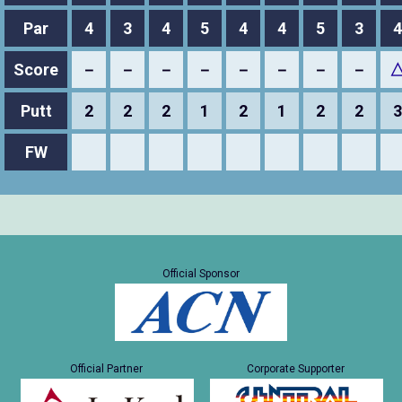
Par
4
3
4
5
4
4
5
3
4
Score
－
－
－
－
－
－
－
－
Putt
2
2
2
1
2
1
2
2
3
FW
Official Sponsor
Official Partner
Corporate Supporter