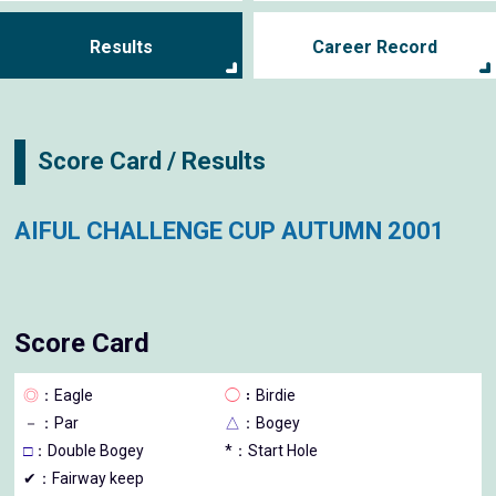
Results
Career Record
Score Card / Results
AIFUL CHALLENGE CUP AUTUMN 2001
Score Card
◎
：Eagle
◯
：Birdie
－
：Par
△
：Bogey
□
：Double Bogey
*：Start Hole
✔：Fairway keep