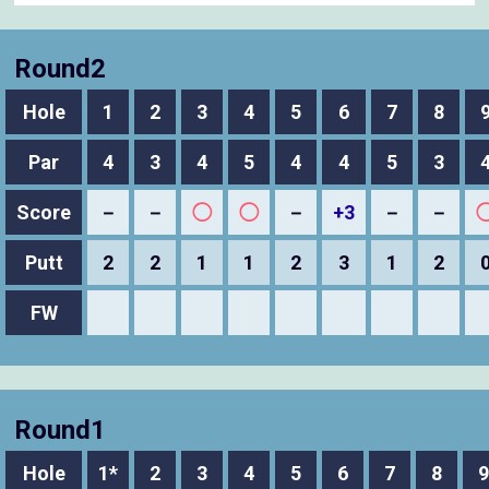
Round2
Hole
1
2
3
4
5
6
7
8
Par
4
3
4
5
4
4
5
3
Score
－
－
◯
◯
－
+3
－
－
Putt
2
2
1
1
2
3
1
2
FW
Round1
Hole
1*
2
3
4
5
6
7
8
9