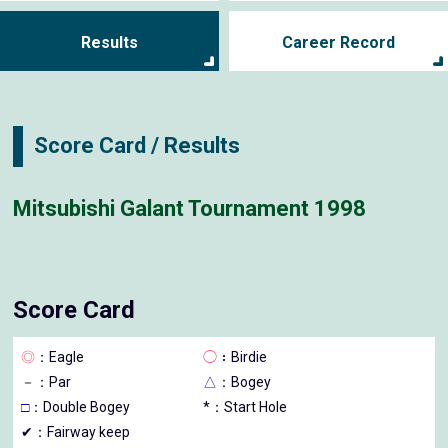
Results
Career Record
Score Card / Results
Mitsubishi Galant Tournament 1998
Score Card
◎
：Eagle
◯
：Birdie
－
：Par
△
：Bogey
□
：Double Bogey
*：Start Hole
✔：Fairway keep