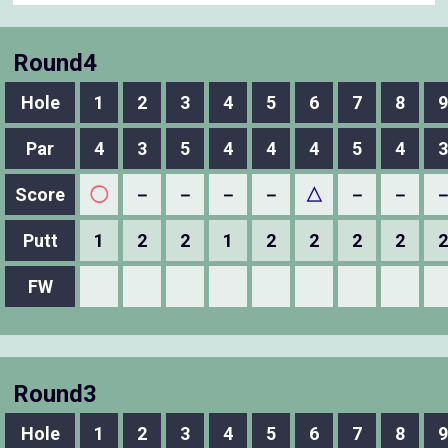
Round4
Hole
1
2
3
4
5
6
7
8
9
Par
4
3
5
4
4
4
5
4
3
Score
◯
－
－
－
－
△
－
－
Putt
1
2
2
1
2
2
2
2
2
FW
Round3
Hole
1
2
3
4
5
6
7
8
9