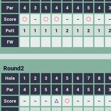
Par
4
3
5
4
4
4
5
4
3
Score
◯
－
◯
◯
－
－
◯
－
Putt
1
1
1
1
2
1
2
1
2
FW
Round2
Hole
1
2
3
4
5
6
7
8
9
Par
4
3
5
4
4
4
5
4
3
Score
－
－
－
△
◯
－
－
－