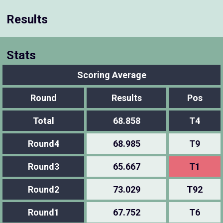
Results
Stats
Scoring Average
Round
Results
Pos
Total
68.858
T4
Round4
68.985
T9
Round3
65.667
T1
Round2
73.029
T92
Round1
67.752
T6