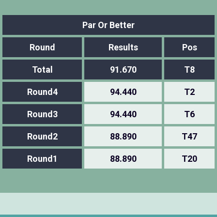
Par Or Better
Round
Results
Pos
Total
91.670
T8
Round4
94.440
T2
Round3
94.440
T6
Round2
88.890
T47
Round1
88.890
T20