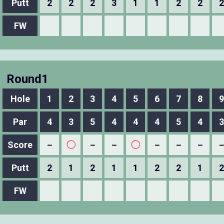
Putt
2
2
2
3
1
1
2
2
2
FW
Round1
Hole
1
2
3
4
5
6
7
8
9
Par
4
3
5
4
4
4
5
4
3
Score
－
◯
－
－
◯
－
－
－
Putt
2
1
2
1
1
2
2
1
2
FW