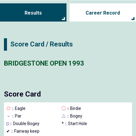
Results
Career Record
Score Card / Results
BRIDGESTONE OPEN 1993
Score Card
◎
：Eagle
◯
：Birdie
－
：Par
△
：Bogey
□
：Double Bogey
*：Start Hole
✔：Fairway keep