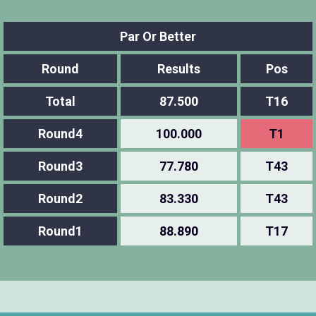
Par Or Better
Round
Results
Pos
Total
87.500
T16
Round4
100.000
T1
Round3
77.780
T43
Round2
83.330
T43
Round1
88.890
T17