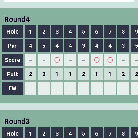
Round4
Hole
1
2
3
4
5
6
7
8
9
Par
4
5
4
4
3
4
4
3
5
Score
－
－
◯
－
－
◯
◯
－
Putt
2
2
1
1
2
1
1
2
2
FW
Round3
Hole
1
2
3
4
5
6
7
8
9