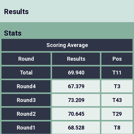
Results
Stats
Scoring Average
Round
Results
Pos
Total
69.940
T11
Round4
67.379
T3
Round3
73.209
T43
Round2
70.645
T29
Round1
68.528
T8