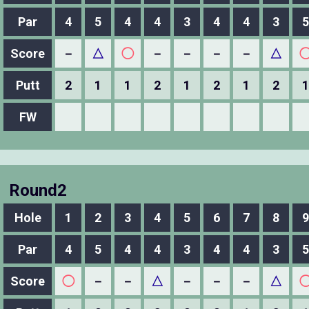
Par
4
5
4
4
3
4
4
3
5
Score
－
△
◯
－
－
－
－
△
Putt
2
1
1
2
1
2
1
2
1
FW
Round2
Hole
1
2
3
4
5
6
7
8
9
Par
4
5
4
4
3
4
4
3
5
Score
◯
－
－
△
－
－
－
△