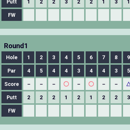
Putt
1
2
2
3
2
2
1
3
1
FW
Round1
Hole
1
2
3
4
5
6
7
8
9
Par
4
5
4
4
3
4
4
3
5
Score
－
－
－
◯
－
◯
－
－
Putt
2
2
2
1
2
1
2
2
3
FW