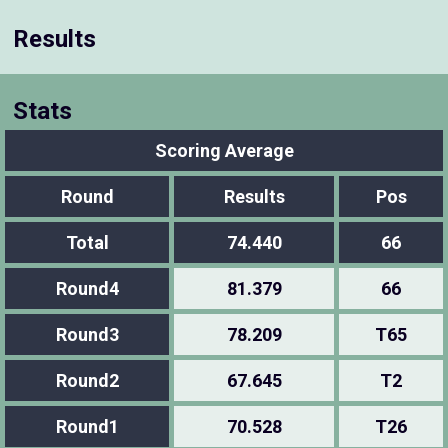
Results
Stats
Scoring Average
Round
Results
Pos
Total
74.440
66
Round4
81.379
66
Round3
78.209
T65
Round2
67.645
T2
Round1
70.528
T26