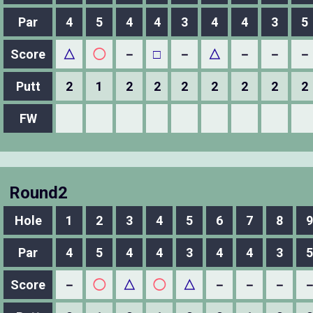
Par
4
5
4
4
3
4
4
3
5
Score
△
◯
－
□
－
△
－
－
－
Putt
2
1
2
2
2
2
2
2
2
FW
Round2
Hole
1
2
3
4
5
6
7
8
9
Par
4
5
4
4
3
4
4
3
5
Score
－
◯
△
◯
△
－
－
－