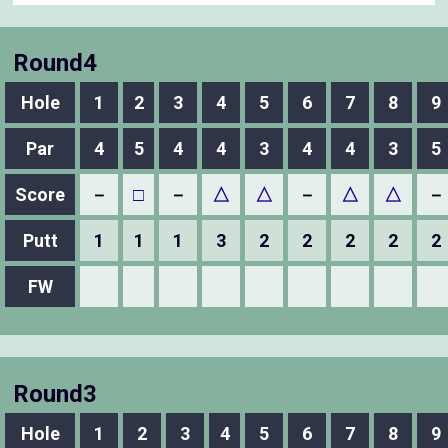
Round4
Hole
1
2
3
4
5
6
7
8
9
Par
4
5
4
4
3
4
4
3
5
Score
－
□
－
△
△
－
△
△
－
Putt
1
1
1
3
2
2
2
2
2
FW
Round3
Hole
1
2
3
4
5
6
7
8
9