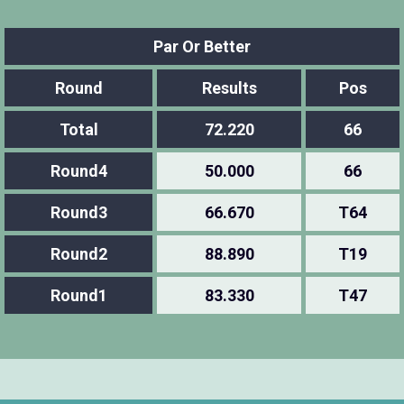
Par Or Better
Round
Results
Pos
Total
72.220
66
Round4
50.000
66
Round3
66.670
T64
Round2
88.890
T19
Round1
83.330
T47