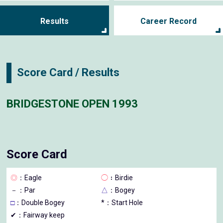
Results
Career Record
Score Card / Results
BRIDGESTONE OPEN 1993
Score Card
◎
：Eagle
◯
：Birdie
－
：Par
△
：Bogey
□
：Double Bogey
*：Start Hole
✔：Fairway keep