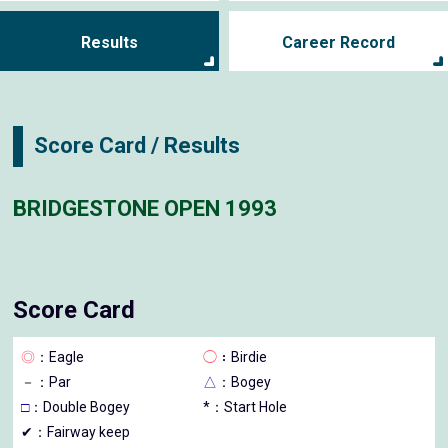
Results
Career Record
Score Card / Results
BRIDGESTONE OPEN 1993
Score Card
◎
：Eagle
◯
：Birdie
－
：Par
△
：Bogey
□
：Double Bogey
*：Start Hole
✔：Fairway keep