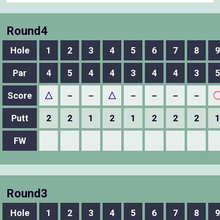
Round4
Hole
1
2
3
4
5
6
7
8
9
Par
4
5
4
4
3
4
4
3
5
Score
△
－
－
△
－
－
－
－
Putt
2
2
1
2
1
2
2
2
1
FW
Round3
Hole
1
2
3
4
5
6
7
8
9