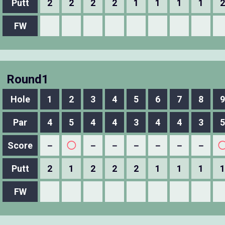
Putt
2
2
2
2
1
1
1
1
2
FW
Round1
Hole
1
2
3
4
5
6
7
8
9
Par
4
5
4
4
3
4
4
3
5
Score
－
◯
－
－
－
－
－
－
Putt
2
1
2
2
2
1
1
1
1
FW