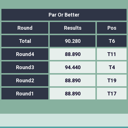
Par Or Better
Round
Results
Pos
Total
90.280
T6
Round4
88.890
T11
Round3
94.440
T4
Round2
88.890
T19
Round1
88.890
T17