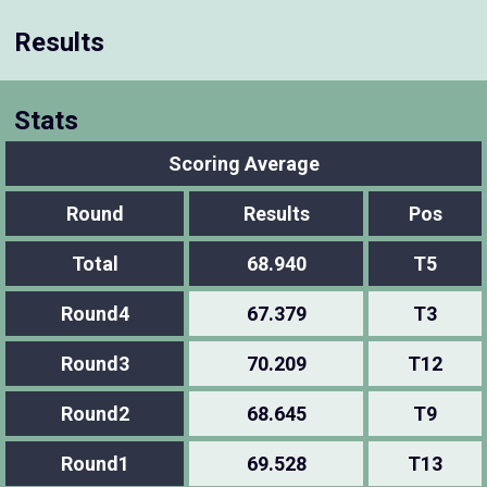
Results
Stats
Scoring Average
Round
Results
Pos
Total
68.940
T5
Round4
67.379
T3
Round3
70.209
T12
Round2
68.645
T9
Round1
69.528
T13