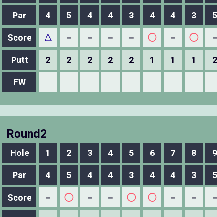
Par
4
5
4
4
3
4
4
3
5
Score
△
－
－
－
－
◯
－
◯
Putt
2
2
2
2
2
1
1
1
2
FW
Round2
Hole
1
2
3
4
5
6
7
8
9
Par
4
5
4
4
3
4
4
3
5
Score
－
◯
－
－
◯
◯
－
－