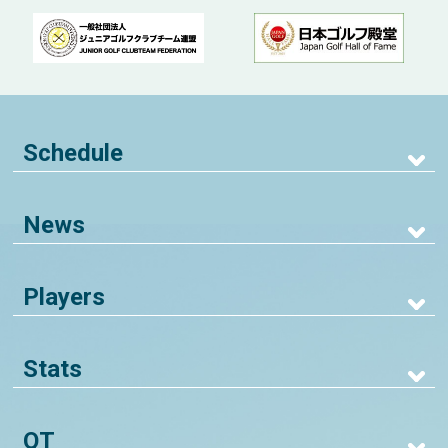
Schedule
News
Players
Stats
QT