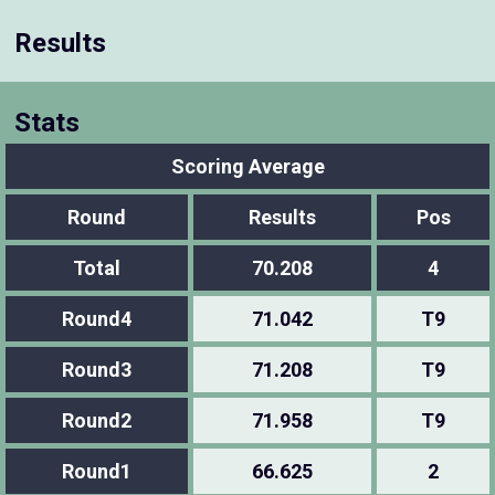
Results
Stats
Scoring Average
Round
Results
Pos
Total
70.208
4
Round4
71.042
T9
Round3
71.208
T9
Round2
71.958
T9
Round1
66.625
2