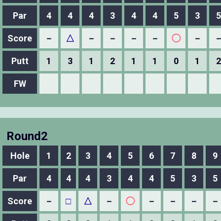
Par
4
4
4
3
4
4
5
3
5
Score
－
△
－
－
－
－
◯
－
Putt
1
3
1
2
1
1
0
1
2
FW
Round2
Hole
1
2
3
4
5
6
7
8
9
Par
4
4
4
3
4
4
5
3
5
Score
－
□
△
－
◯
－
－
－
－