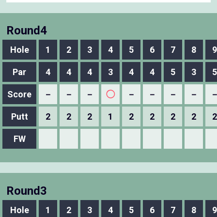
Round4
Hole
1
2
3
4
5
6
7
8
9
Par
4
4
4
3
4
4
5
3
5
Score
－
－
－
◯
－
－
－
－
Putt
2
2
2
1
2
2
2
2
2
FW
Round3
Hole
1
2
3
4
5
6
7
8
9