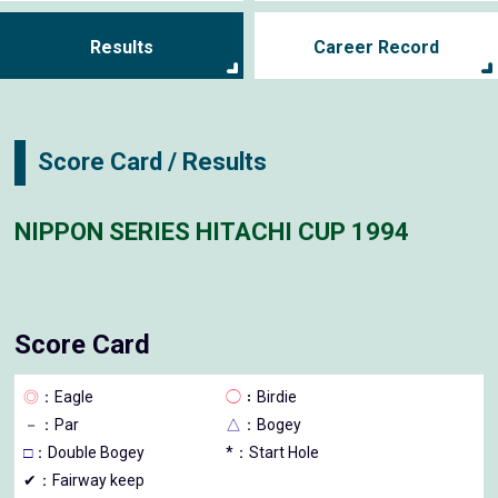
Results
Career Record
Score Card / Results
NIPPON SERIES HITACHI CUP 1994
Score Card
◎
：Eagle
◯
：Birdie
－
：Par
△
：Bogey
□
：Double Bogey
*：Start Hole
✔：Fairway keep