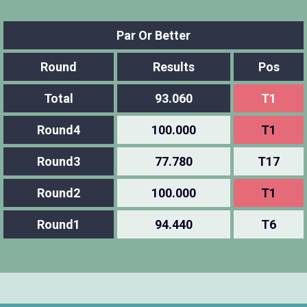
Par Or Better
Round
Results
Pos
Total
93.060
T1
Round4
100.000
T1
Round3
77.780
T17
Round2
100.000
T1
Round1
94.440
T6