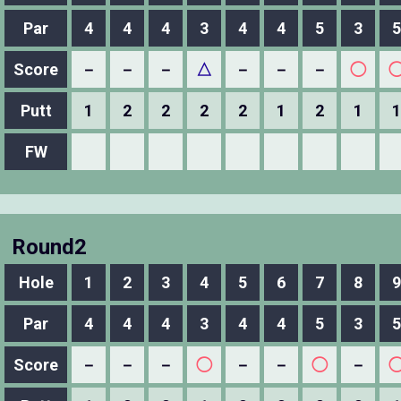
Par
4
4
4
3
4
4
5
3
5
Score
－
－
－
△
－
－
－
◯
Putt
1
2
2
2
2
1
2
1
1
FW
Round2
Hole
1
2
3
4
5
6
7
8
9
Par
4
4
4
3
4
4
5
3
5
Score
－
－
－
◯
－
－
◯
－