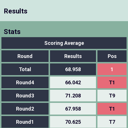
Results
Stats
Scoring Average
Round
Results
Pos
Total
68.958
1
Round4
66.042
T1
Round3
71.208
T9
Round2
67.958
T1
Round1
70.625
T7