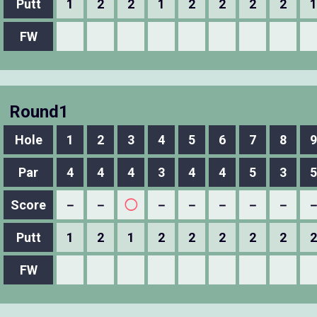
Putt
1
2
2
1
2
2
2
2
1
FW
Round1
Hole
1
2
3
4
5
6
7
8
9
Par
4
4
4
3
4
4
5
3
5
Score
－
－
◯
－
－
－
－
－
Putt
1
2
1
2
2
2
2
2
2
FW