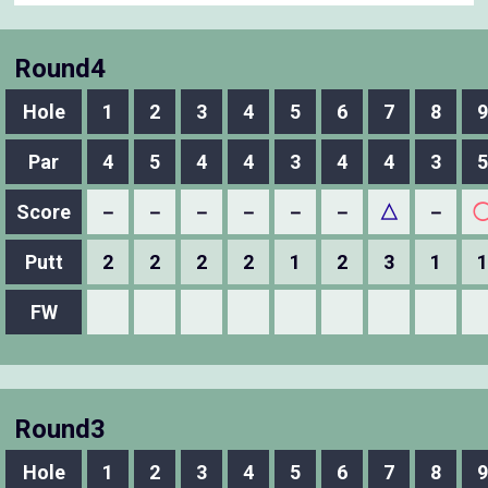
Round4
Hole
1
2
3
4
5
6
7
8
9
Par
4
5
4
4
3
4
4
3
5
Score
－
－
－
－
－
－
△
－
Putt
2
2
2
2
1
2
3
1
1
FW
Round3
Hole
1
2
3
4
5
6
7
8
9