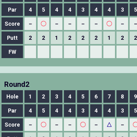
Par
4
5
4
4
3
4
4
3
5
Score
－
◯
－
－
－
－
◯
－
Putt
2
2
1
2
2
2
1
2
2
FW
Round2
Hole
1
2
3
4
5
6
7
8
9
Par
4
5
4
4
3
4
4
3
5
Score
－
◯
－
－
◯
－
△
－