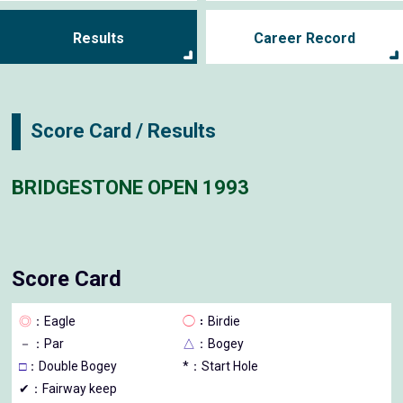
Results
Career Record
Score Card / Results
BRIDGESTONE OPEN 1993
Score Card
◎
：Eagle
◯
：Birdie
－
：Par
△
：Bogey
□
：Double Bogey
*：Start Hole
✔：Fairway keep