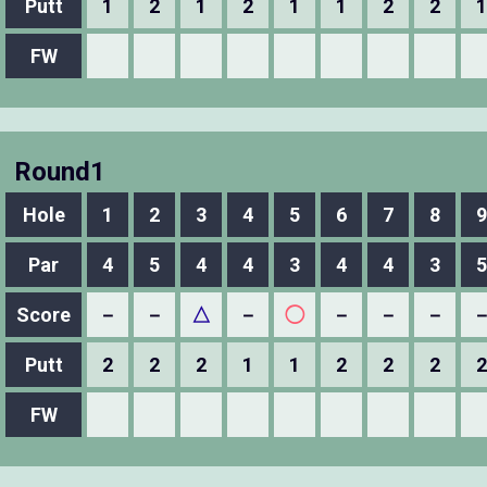
Putt
1
2
1
2
1
1
2
2
1
FW
Round1
Hole
1
2
3
4
5
6
7
8
9
Par
4
5
4
4
3
4
4
3
5
Score
－
－
△
－
◯
－
－
－
Putt
2
2
2
1
1
2
2
2
2
FW