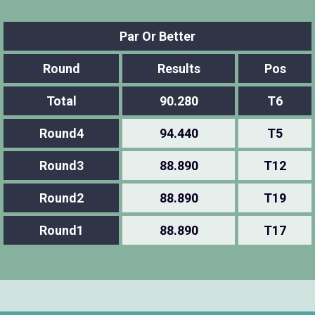
Par Or Better
Round
Results
Pos
Total
90.280
T6
Round4
94.440
T5
Round3
88.890
T12
Round2
88.890
T19
Round1
88.890
T17