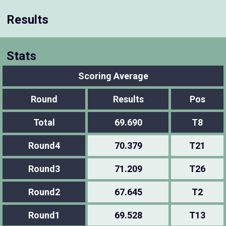
Results
Stats
Scoring Average
Round
Results
Pos
Total
69.690
T8
Round4
70.379
T21
Round3
71.209
T26
Round2
67.645
T2
Round1
69.528
T13