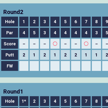
Round2
Hole
1
2
3
4
5
6
7
8
9
Par
4
5
3
4
4
4
4
3
5
Score
－
－
－
◯
－
－
◯
－
Putt
2
1
2
1
2
2
1
1
2
FW
Round1
Hole
1*
2
3
4
5
6
7
8
9