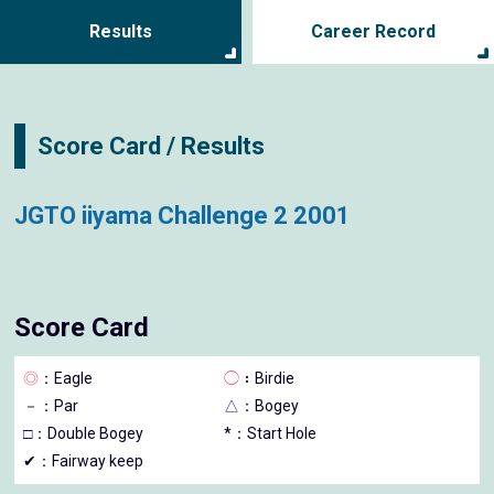
Results
Career Record
Score Card / Results
JGTO iiyama Challenge 2 2001
Score Card
◎
：Eagle
◯
：Birdie
－
：Par
△
：Bogey
□
：Double Bogey
*：Start Hole
✔：Fairway keep