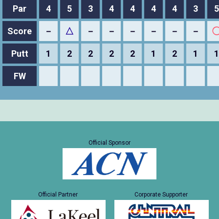
Par
4
5
3
4
4
4
4
3
5
Score
－
△
－
－
－
－
－
－
Putt
1
2
2
2
2
1
2
1
1
FW
Official Sponsor
Official Partner
Corporate Supporter