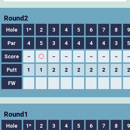
Round2
Hole
1*
2
3
4
5
6
7
8
9
Par
4
5
3
4
4
4
4
3
5
Score
－
◯
－
－
－
－
－
－
Putt
1
1
2
2
2
2
2
2
2
FW
Round1
Hole
1*
2
3
4
5
6
7
8
9