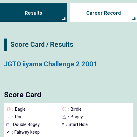
Results
Career Record
Score Card / Results
JGTO iiyama Challenge 2 2001
Score Card
◎
：Eagle
◯
：Birdie
－
：Par
△
：Bogey
□
：Double Bogey
*：Start Hole
✔：Fairway keep