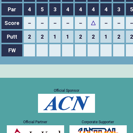
Par
4
5
3
4
4
4
4
3
5
Score
－
－
－
－
－
△
－
－
Putt
2
2
1
1
2
2
1
2
2
FW
Official Sponsor
Official Partner
Corporate Supporter