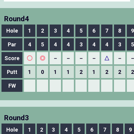
Round4
Hole
1
2
3
4
5
6
7
8
9
Par
4
5
4
4
3
4
4
3
5
Score
◯
◎
－
－
－
－
△
－
Putt
1
0
1
1
2
1
2
2
2
FW
Round3
Hole
1
2
3
4
5
6
7
8
9