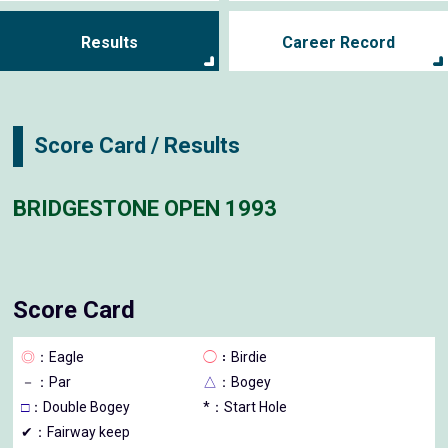
Results
Career Record
Score Card / Results
BRIDGESTONE OPEN 1993
Score Card
◎
：Eagle
◯
：Birdie
－
：Par
△
：Bogey
□
：Double Bogey
*：Start Hole
✔：Fairway keep