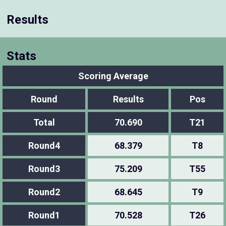
Results
Stats
Scoring Average
Round
Results
Pos
Total
70.690
T21
Round4
68.379
T8
Round3
75.209
T55
Round2
68.645
T9
Round1
70.528
T26