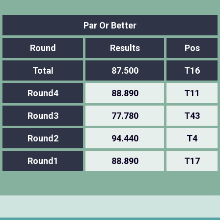
Par Or Better
Round
Results
Pos
Total
87.500
T16
Round4
88.890
T11
Round3
77.780
T43
Round2
94.440
T4
Round1
88.890
T17