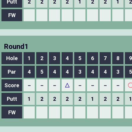
Putt
2
2
2
2
1
2
2
1
2
FW
Round1
Hole
1
2
3
4
5
6
7
8
9
Par
4
5
4
4
3
4
4
3
5
Score
－
－
－
△
－
－
－
－
Putt
1
2
2
2
2
1
2
2
1
FW