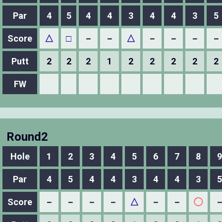
Par
4
5
4
4
3
4
4
3
5
Score
△
□
－
－
△
－
－
－
－
Putt
2
2
2
1
2
2
2
2
2
FW
Round2
Hole
1
2
3
4
5
6
7
8
9
Par
4
5
4
4
3
4
4
3
5
Score
－
－
－
－
△
－
－
◯