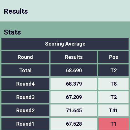
Results
Stats
Scoring Average
Round
Results
Pos
Total
68.690
T2
Round4
68.379
T8
Round3
67.209
T2
Round2
71.645
T41
Round1
67.528
T1