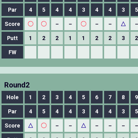
Par
4
5
4
4
3
4
4
3
5
Score
◯
◯
－
－
◯
－
－
△
Putt
1
2
2
1
1
2
2
3
2
FW
Round2
Hole
1
2
3
4
5
6
7
8
9
Par
4
5
4
4
3
4
4
3
5
Score
△
◯
－
－
△
－
－
－