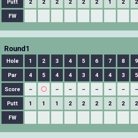
Putt
2
2
2
2
2
2
1
2
2
FW
Round1
Hole
1
2
3
4
5
6
7
8
9
Par
4
5
4
4
3
4
4
3
5
Score
－
◯
－
－
－
－
－
－
Putt
1
1
1
2
2
2
2
2
2
FW