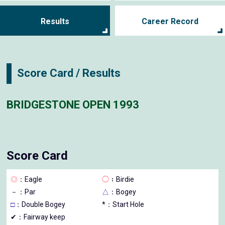
Results
Career Record
Score Card / Results
BRIDGESTONE OPEN 1993
Score Card
◎
：Eagle
◯
：Birdie
－
：Par
△
：Bogey
□
：Double Bogey
*：Start Hole
✔：Fairway keep