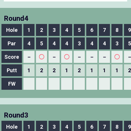
Round4
Hole
1
2
3
4
5
6
7
8
9
Par
4
5
4
4
3
4
4
3
5
Score
－
◯
－
◯
－
－
－
◯
Putt
1
2
2
1
2
1
1
1
2
FW
Round3
Hole
1
2
3
4
5
6
7
8
9