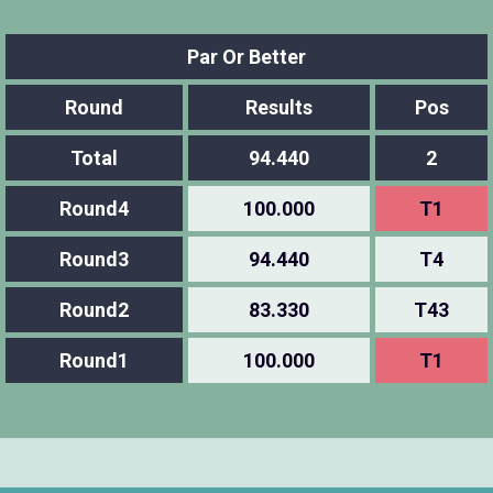
Par Or Better
Round
Results
Pos
Total
94.440
2
Round4
100.000
T1
Round3
94.440
T4
Round2
83.330
T43
Round1
100.000
T1