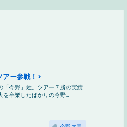
ツアー参戦！
の「今野」姓。ツアー７勝の実績
を卒業したばかりの今野...
今野 大喜