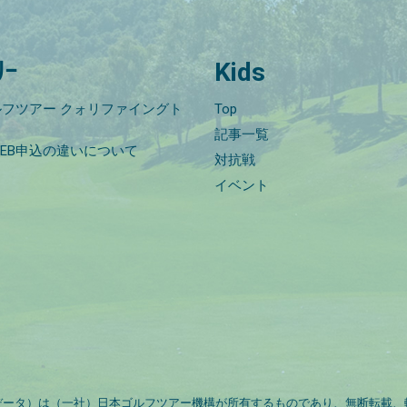
ﾘｰ
Kids
フツアー クォリファイングト
Top
記事一覧
EB申込の違いについて
対抗戦
イベント
データ）は（一社）日本ゴルフツアー機構が所有するものであり、無断転載、