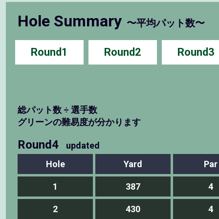
Hole Summary
〜平均パット数〜
Round1
Round2
Round3
総パット数 ÷ 選手数
グリーンの難易度が分かります
Round4
updated
Hole
Yard
Par
1
387
4
2
430
4