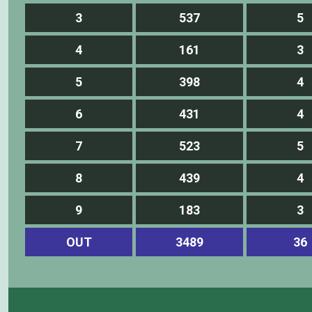
3
537
5
4
161
3
5
398
4
6
431
4
7
523
5
8
439
4
9
183
3
OUT
3489
36