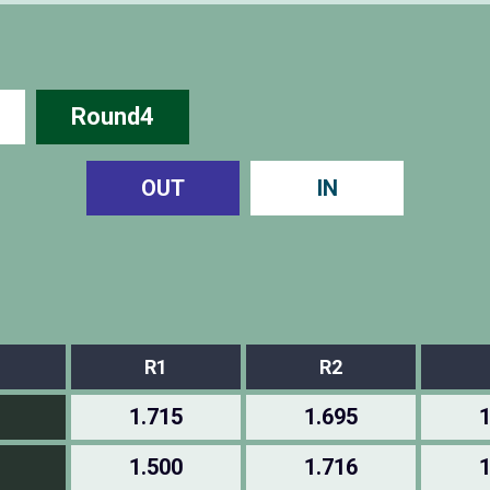
Round4
OUT
IN
R1
R2
1.715
1.695
1
1.500
1.716
1