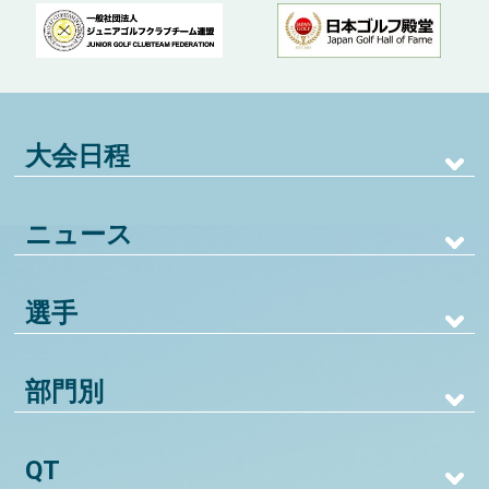
大会日程
ニュース
選手
部門別
QT