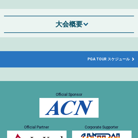
大会概要
PGA TOUR スケジュール
Official Sponsor
Official Partner
Corporate Supporter