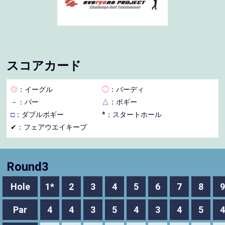
スコアカード
◎
：イーグル
◯
：バーディ
－
：パー
△
：ボギー
□
：ダブルボギー
*：スタートホール
✔：フェアウエイキープ
Round3
Hole
1*
2
3
4
5
6
7
8
9
Par
4
4
3
5
4
3
4
5
4