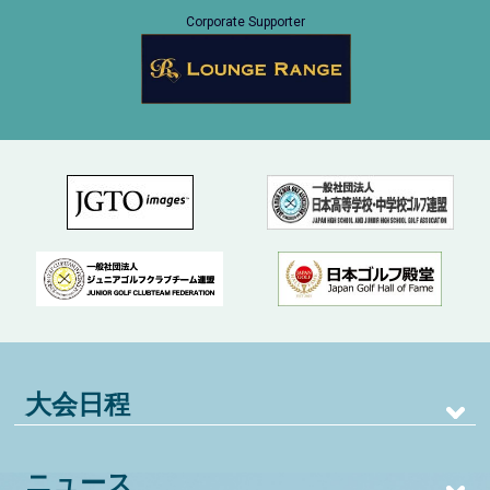
Corporate Supporter
大会日程
ニュース