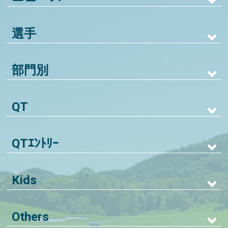
選手
部門別
QT
QTｴﾝﾄﾘｰ
Kids
Others