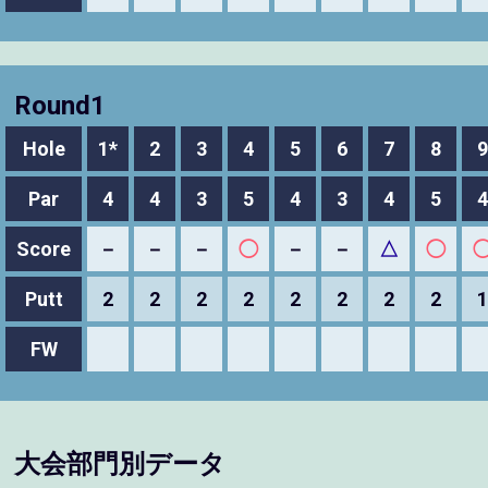
Round1
Hole
1*
2
3
4
5
6
7
8
9
Par
4
4
3
5
4
3
4
5
4
Score
－
－
－
◯
－
－
△
◯
Putt
2
2
2
2
2
2
2
2
1
FW
大会部門別データ