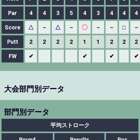
Par
4
4
3
5
4
3
4
4
4
Score
△
－
△
－
◯
－
－
□
－
Putt
2
2
2
2
1
1
2
2
2
FW
✔
✔
✔
✔
大会部門別データ
部門別データ
平均ストローク
Round
Results
Pos