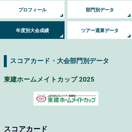
プロフィール
部門別データ
年度別大会成績
ツアー通算データ
スコアカード・大会部門別データ
東建ホームメイトカップ 2025
スコアカード