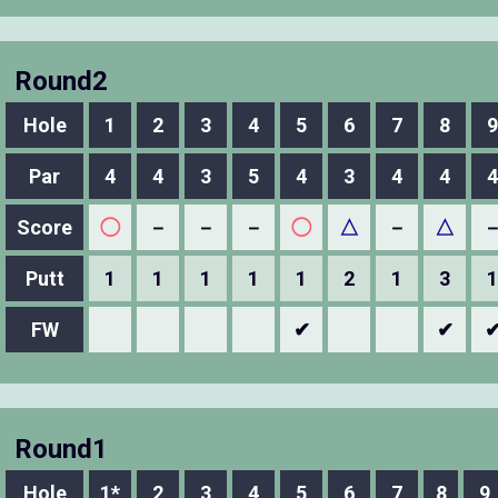
Round2
Hole
1
2
3
4
5
6
7
8
9
Par
4
4
3
5
4
3
4
4
4
Score
◯
－
－
－
◯
△
－
△
Putt
1
1
1
1
1
2
1
3
1
FW
✔
✔
Round1
Hole
1*
2
3
4
5
6
7
8
9