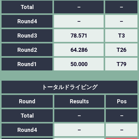
Total
–
–
Round4
–
–
Round3
78.571
T3
Round2
64.286
T26
Round1
50.000
T79
トータルドライビング
Round
Results
Pos
Total
–
–
Round4
–
–