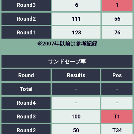
Round3
6
1
Round2
111
56
Round1
128
76
※2007年以前は参考記録
サンドセーブ率
Round
Results
Pos
Total
–
–
Round4
–
–
Round3
100
T1
Round2
50
T34