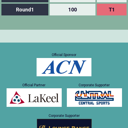
Round1
100
T1
Official Sponsor
Official Partner
Corporate Supporter
Corporate Supporter