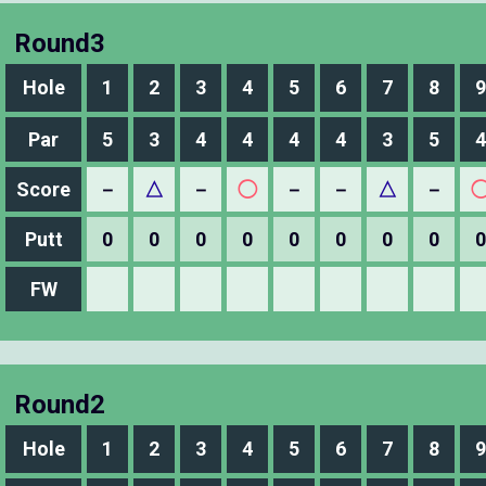
Round3
Hole
1
2
3
4
5
6
7
8
9
Par
5
3
4
4
4
4
3
5
4
Score
－
△
－
◯
－
－
△
－
Putt
0
0
0
0
0
0
0
0
0
FW
Round2
Hole
1
2
3
4
5
6
7
8
9