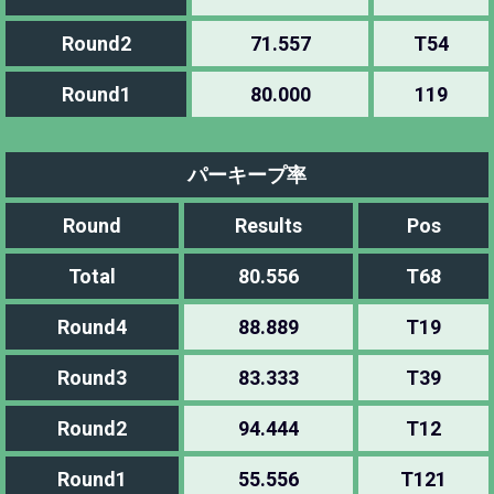
Round2
71.557
T54
Round1
80.000
119
パーキープ率
Round
Results
Pos
Total
80.556
T68
Round4
88.889
T19
Round3
83.333
T39
Round2
94.444
T12
Round1
55.556
T121