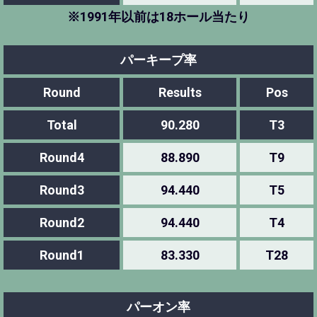
※1991年以前は18ホール当たり
パーキープ率
Round
Results
Pos
Total
90.280
T3
Round4
88.890
T9
Round3
94.440
T5
Round2
94.440
T4
Round1
83.330
T28
パーオン率