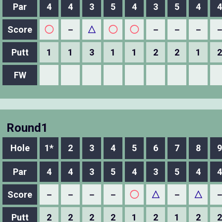
Par
4
4
3
5
4
3
5
4
4
Score
◯
－
△
◯
◯
－
－
－
Putt
1
1
3
1
1
2
2
1
2
FW
Round1
Hole
1*
2
3
4
5
6
7
8
9
Par
4
4
3
5
4
3
5
4
4
Score
－
－
－
－
◯
△
－
△
Putt
2
2
2
2
1
2
1
2
2