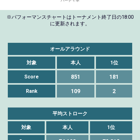
※パフォーマンスチャートはトーナメント終了日の18:00
に更新されます。
オールアラウンド
対象
本人
1位
851
181
Score
109
2
Rank
平均ストローク
対象
本人
1位