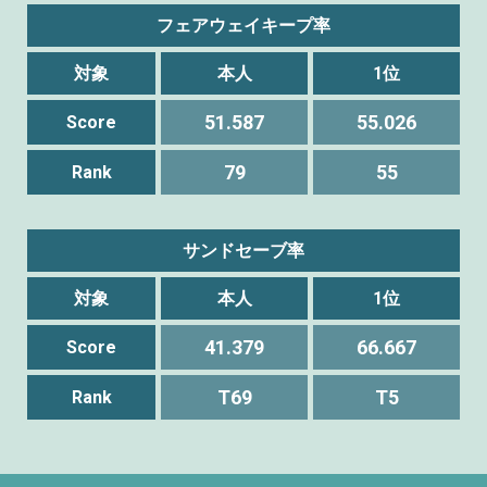
フェアウェイキープ率
対象
本人
1位
51.587
55.026
Score
79
55
Rank
サンドセーブ率
対象
本人
1位
41.379
66.667
Score
T69
T5
Rank