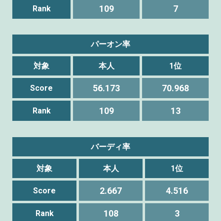
109
7
Rank
パーオン率
対象
本人
1位
56.173
70.968
Score
109
13
Rank
バーディ率
対象
本人
1位
2.667
4.516
Score
108
3
Rank