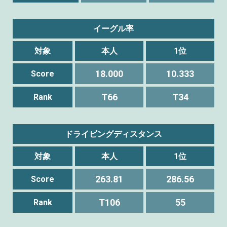
イーグル率
対象
本人
1位
18.000
10.333
Score
T66
T34
Rank
ドライビングディスタンス
対象
本人
1位
263.81
286.56
Score
T106
55
Rank