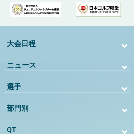
大会日程
ニュース
選手
部門別
QT