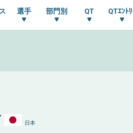
ス
選手
部門別
QT
QTｴﾝﾄﾘ
ブ
日本