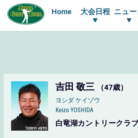
Home
大会日程
ニュー
吉田 敬三
（47歳）
ヨシダ ケイゾウ
Keizo YOSHIDA
白竜湖カントリークラ