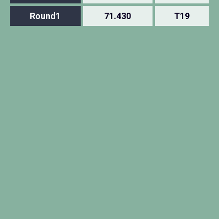
Round1
71.430
T19