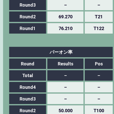
Round3
–
–
Round2
69.270
T21
Round1
76.210
T122
パーオン率
Round
Results
Pos
Total
–
–
Round4
–
–
Round3
–
–
Round2
50.000
T100