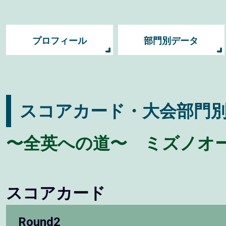
プロフィール
部門別データ
スコアカード・大会部門
〜全英への道〜 ミズノオー
スコアカード
Round2