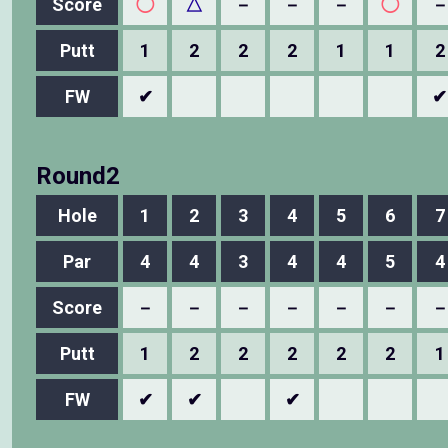
Score
◯
△
－
－
－
◯
Putt
1
2
2
2
1
1
2
FW
✔
✔
Round2
Hole
1
2
3
4
5
6
7
Par
4
4
3
4
4
5
4
Score
－
－
－
－
－
－
Putt
1
2
2
2
2
2
1
FW
✔
✔
✔