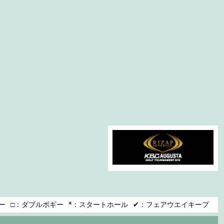
ー
□
：ダブルボギー
*：スタートホール
✔：フェアウエイキープ