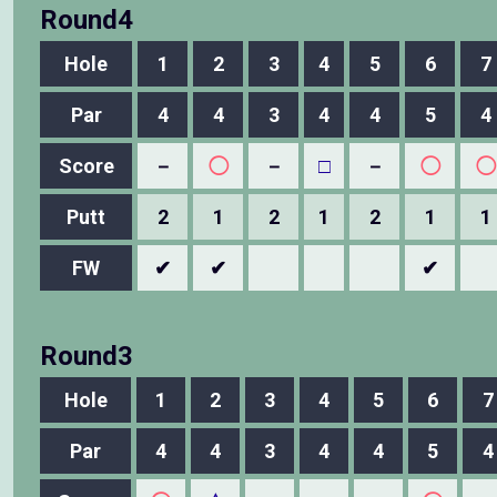
Round4
Hole
1
2
3
4
5
6
7
Par
4
4
3
4
4
5
4
Score
－
◯
－
□
－
◯
◯
Putt
2
1
2
1
2
1
1
FW
✔
✔
✔
Round3
Hole
1
2
3
4
5
6
7
Par
4
4
3
4
4
5
4