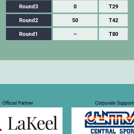
Round3
0
T29
Round2
50
T42
Round1
–
T80
Official Partner
Corporate Support