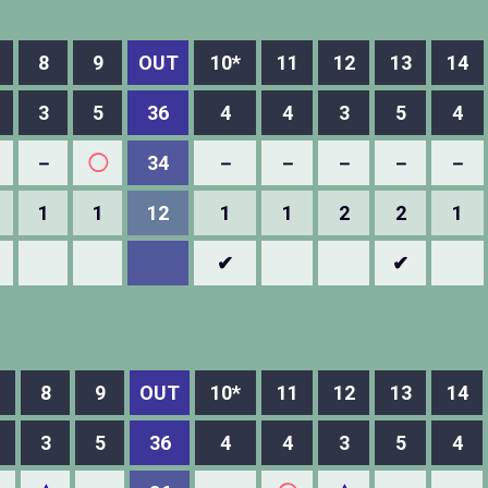
8
9
OUT
10*
11
12
13
14
3
5
36
4
4
3
5
4
－
◯
34
－
－
－
－
－
1
1
12
1
1
2
2
1
✔
✔
8
9
OUT
10*
11
12
13
14
3
5
36
4
4
3
5
4