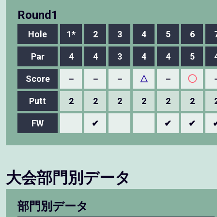
Round1
Hole
1*
2
3
4
5
6
Par
4
4
3
4
4
5
Score
－
－
－
△
－
◯
Putt
2
2
2
2
2
2
FW
✔
✔
✔
大会部門別データ
部門別データ