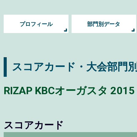
プロフィール
部門別データ
スコアカード・大会部門
RIZAP KBCオーガスタ 2015
スコアカード