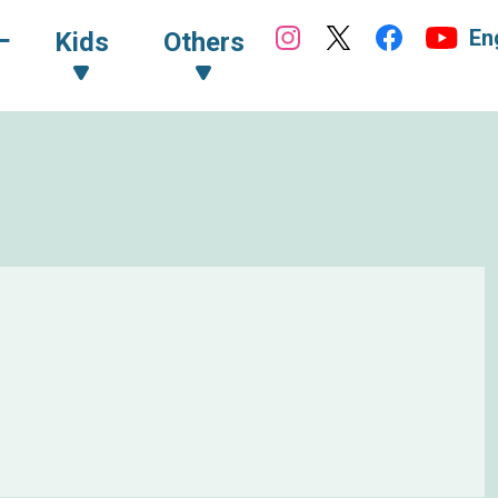
En
ｰ
Kids
Others