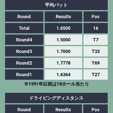
平均パット
Round
Results
Pos
Total
1.6500
16
Round4
1.5000
T7
Round3
1.7000
T33
Round2
1.7778
T69
Round1
1.6364
T27
※1991年以前は18ホール当たり
ドライビングディスタンス
Round
Results
Pos