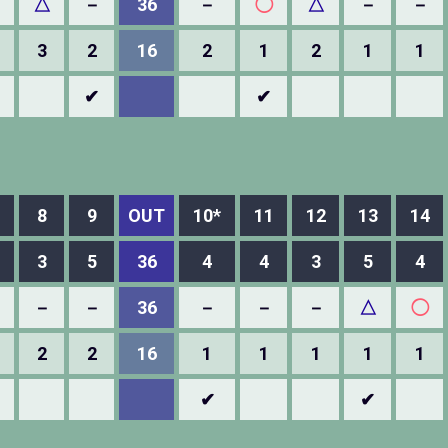
－
△
－
36
－
◯
△
－
－
3
2
16
2
1
2
1
1
✔
✔
8
9
OUT
10*
11
12
13
14
3
5
36
4
4
3
5
4
－
－
－
36
－
－
－
△
◯
2
2
16
1
1
1
1
1
✔
✔