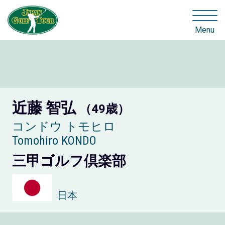
Menu
近藤 智弘
（49歳）
コンドウ トモヒロ
Tomohiro KONDO
三甲ゴルフ倶楽部
日本