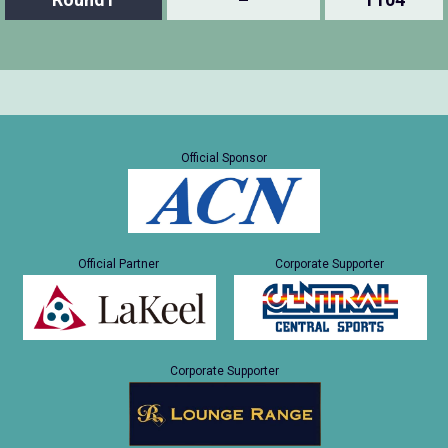
Official Sponsor
Official Partner
Corporate Supporter
Corporate Supporter