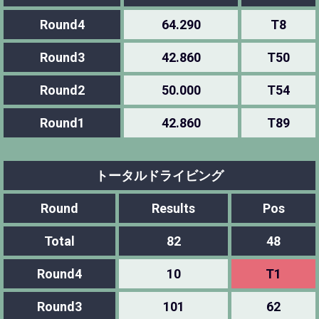
Round4
64.290
T8
Round3
42.860
T50
Round2
50.000
T54
Round1
42.860
T89
トータルドライビング
Round
Results
Pos
Total
82
48
Round4
10
T1
Round3
101
62