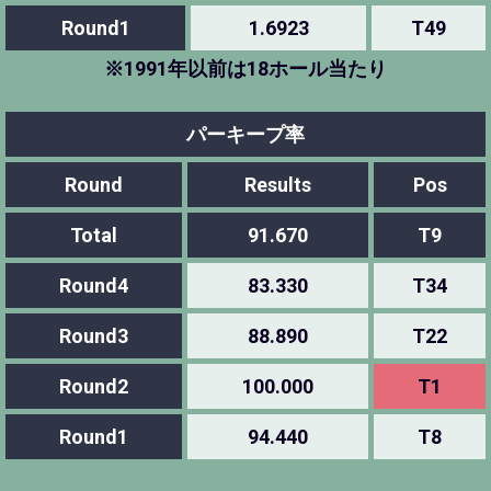
Round1
1.6923
T49
※1991年以前は18ホール当たり
パーキープ率
Round
Results
Pos
Total
91.670
T9
Round4
83.330
T34
Round3
88.890
T22
Round2
100.000
T1
Round1
94.440
T8