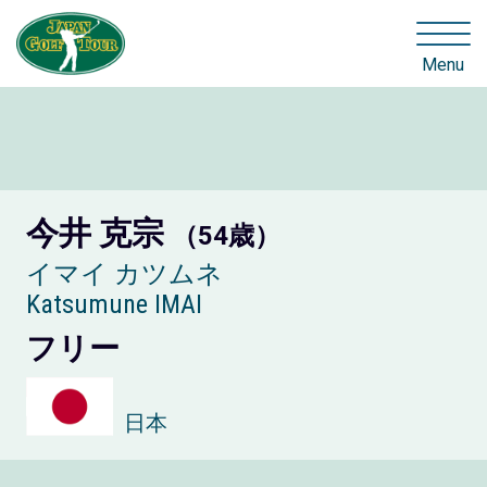
Menu
今井 克宗
（54歳）
イマイ カツムネ
Katsumune IMAI
フリー
日本