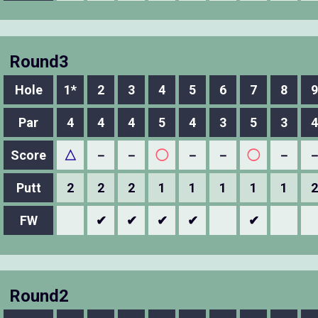
Round3
Hole
1*
2
3
4
5
6
7
8
9
Par
4
4
4
5
4
3
5
3
4
Score
△
－
－
◯
－
－
◯
－
Putt
2
2
2
1
1
1
1
1
2
FW
✔
✔
✔
✔
✔
Round2