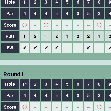
Hole
1
2
3
4
5
6
7
8
9
Par
4
4
4
5
4
3
5
3
4
Score
◯
－
◯
－
－
－
－
◯
Putt
1
2
1
2
1
2
2
1
2
FW
✔
✔
✔
✔
✔
Round1
Hole
1*
2
3
4
5
6
7
8
9
Par
4
4
4
5
4
3
5
3
4
Score
◯
－
－
－
－
－
－
◯