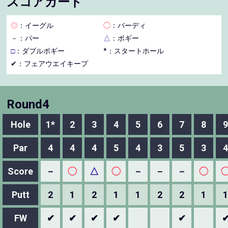
スコアカード
◎
：イーグル
◯
：バーディ
－
：パー
△
：ボギー
□
：ダブルボギー
*：スタートホール
✔：フェアウエイキープ
Round4
Hole
1*
2
3
4
5
6
7
8
9
Par
4
4
4
5
4
3
5
3
4
Score
－
◯
△
◯
－
－
－
◯
Putt
2
1
2
1
1
2
2
1
1
FW
✔
✔
✔
✔
✔