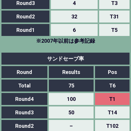
Round3
4
T3
Round2
32
T31
Round1
6
T5
※2007年以前は参考記録
サンドセーブ率
Round
Results
Pos
Total
75
T6
Round4
100
T1
Round3
50
T14
Round2
–
T102