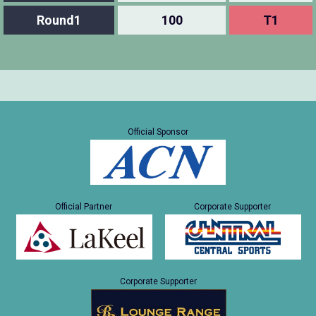
Round1
100
T1
Official Sponsor
Official Partner
Corporate Supporter
Corporate Supporter