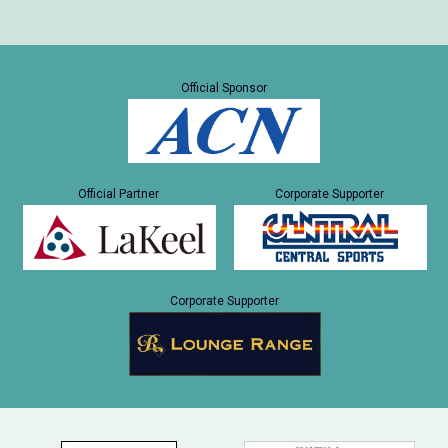
Official Sponsor
Official Partner
Corporate Supporter
Corporate Supporter