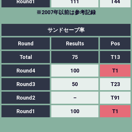
Round1
111
T44
※2007年以前は参考記録
サンドセーブ率
Round
Results
Pos
Total
75
T13
Round4
100
T1
Round3
50
T23
Round2
–
T91
Round1
100
T1