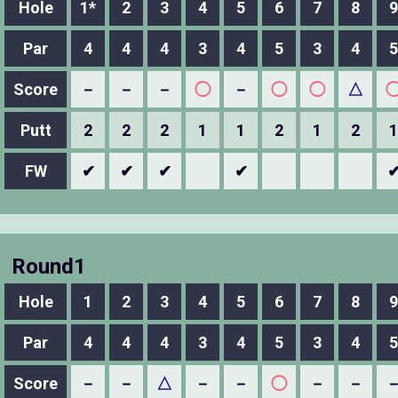
Hole
1*
2
3
4
5
6
7
8
9
Par
4
4
4
3
4
5
3
4
5
Score
－
－
－
◯
－
◯
◯
△
Putt
2
2
2
1
1
2
1
2
1
FW
✔
✔
✔
✔
Round1
Hole
1
2
3
4
5
6
7
8
9
Par
4
4
4
3
4
5
3
4
5
Score
－
－
△
－
－
◯
－
－