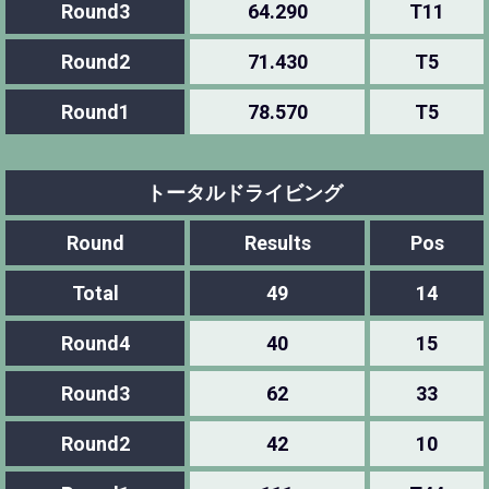
Round3
64.290
T11
Round2
71.430
T5
Round1
78.570
T5
トータルドライビング
Round
Results
Pos
Total
49
14
Round4
40
15
Round3
62
33
Round2
42
10