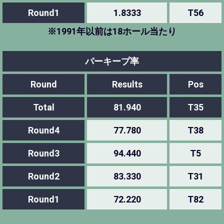
Round1
1.8333
T56
※1991年以前は18ホール当たり
パーキープ率
Round
Results
Pos
Total
81.940
T35
Round4
77.780
T38
Round3
94.440
T5
Round2
83.330
T31
Round1
72.220
T82