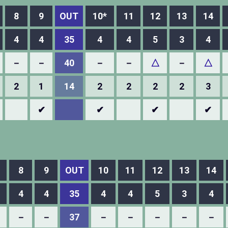
8
9
OUT
10*
11
12
13
14
4
4
35
4
4
5
3
4
－
－
40
－
－
△
－
△
2
1
14
2
2
2
2
3
✔
✔
✔
✔
8
9
OUT
10
11
12
13
14
4
4
35
4
4
5
3
4
－
－
37
－
－
－
－
－