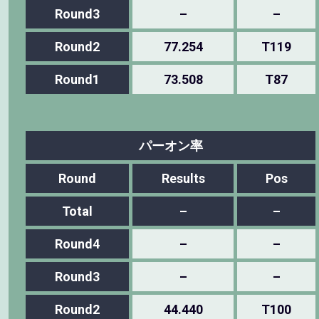
Round3
–
–
Round2
77.254
T119
Round1
73.508
T87
パーオン率
Round
Results
Pos
Total
–
–
Round4
–
–
Round3
–
–
Round2
44.440
T100