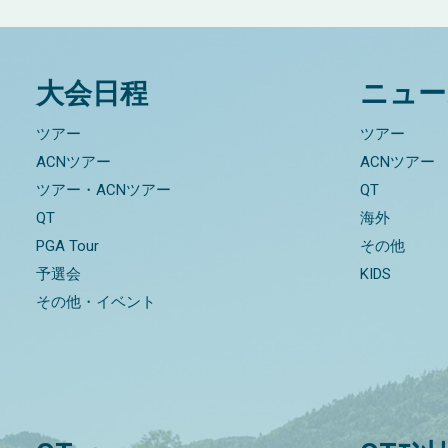
大会日程
ニュー
ツアー
ツアー
ACNツアー
ACNツアー
ツアー・ACNツアー
QT
QT
海外
PGA Tour
その他
予選会
KIDS
その他・イベント