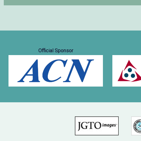
Official Sponsor