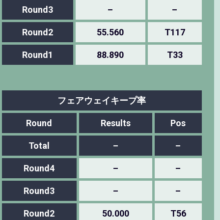
Round3
–
–
Round2
55.560
T117
Round1
88.890
T33
フェアウェイキープ率
Round
Results
Pos
Total
–
–
Round4
–
–
Round3
–
–
Round2
50.000
T56