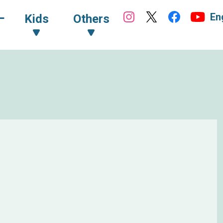
En
ｰ
Kids
Others