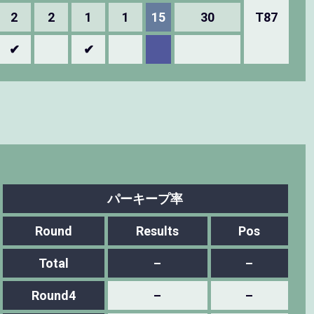
2
2
1
1
15
30
T87
✔
✔
パーキープ率
Round
Results
Pos
Total
–
–
Round4
–
–