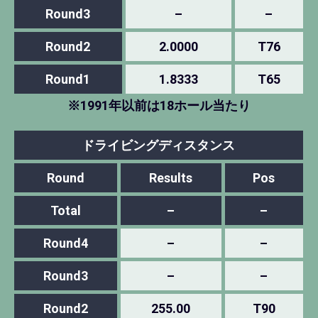
Round3
–
–
Round2
2.0000
T76
Round1
1.8333
T65
※1991年以前は18ホール当たり
ドライビングディスタンス
Round
Results
Pos
Total
–
–
Round4
–
–
Round3
–
–
Round2
255.00
T90