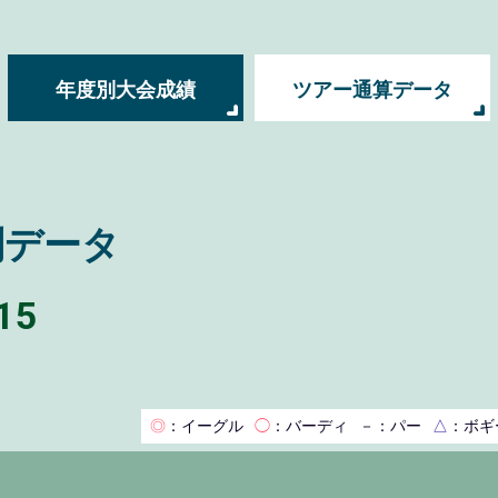
年度別大会成績
ツアー通算データ
別データ
15
◎
：イーグル
◯
：バーディ
－
：パー
△
：ボギ