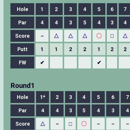
Hole
1
2
3
4
5
6
7
Par
4
4
3
5
4
3
4
Score
－
△
△
△
◯
□
△
Putt
1
1
2
2
1
2
2
FW
✔
✔
Round1
Hole
1*
2
3
4
5
6
7
Par
4
4
3
5
4
3
4
Score
△
－
□
◯
－
－
－