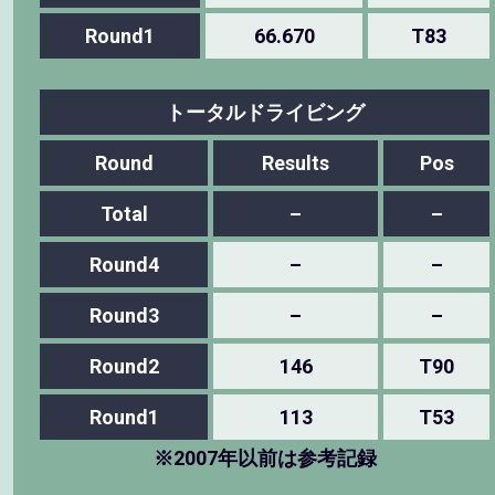
Round1
66.670
T83
トータルドライビング
Round
Results
Pos
Total
–
–
Round4
–
–
Round3
–
–
Round2
146
T90
Round1
113
T53
※2007年以前は参考記録