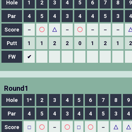
Hole
1
2
3
4
5
6
7
8
9
Par
4
5
4
3
4
4
5
3
4
Score
－
◯
△
－
◯
－
－
－
Putt
1
1
2
2
0
1
2
1
2
FW
✔
Round1
Hole
1*
2
3
4
5
6
7
8
9
Par
4
5
4
3
4
4
5
3
4
Score
□
◯
－
◯
□
◯
－
△
△