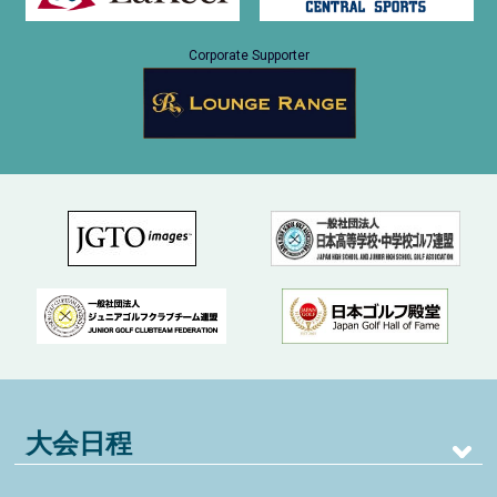
Corporate Supporter
大会日程