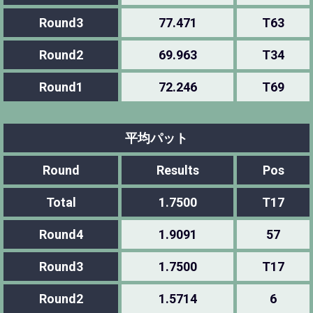
Round3
77.471
T63
Round2
69.963
T34
Round1
72.246
T69
平均パット
Round
Results
Pos
Total
1.7500
T17
Round4
1.9091
57
Round3
1.7500
T17
Round2
1.5714
6