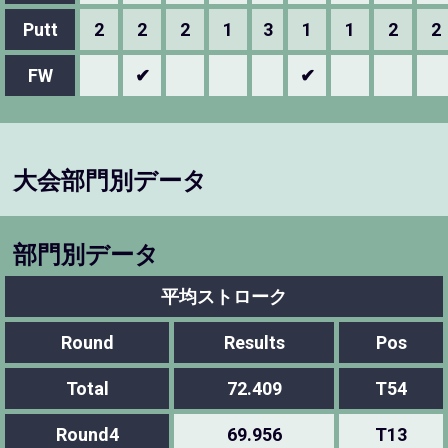
Putt
2
2
2
1
3
1
1
2
2
FW
✔
✔
大会部門別データ
部門別データ
平均ストローク
Round
Results
Pos
Total
72.409
T54
Round4
69.956
T13