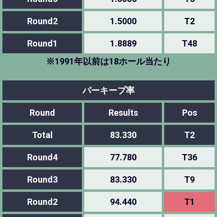
Round2
1.5000
T2
Round1
1.8889
T48
※1991年以前は18ホール当たり
パーキープ率
Round
Results
Pos
Total
83.330
T2
Round4
77.780
T36
Round3
83.330
T9
Round2
94.440
T1