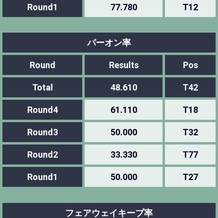
Round1
77.780
T12
パーオン率
Round
Results
Pos
Total
48.610
T42
Round4
61.110
T18
Round3
50.000
T32
Round2
33.330
T77
Round1
50.000
T27
フェアウェイキープ率