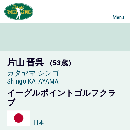
Menu
片山 晋呉
（53歳）
カタヤマ シンゴ
Shingo KATAYAMA
イーグルポイントゴルフクラ
ブ
日本