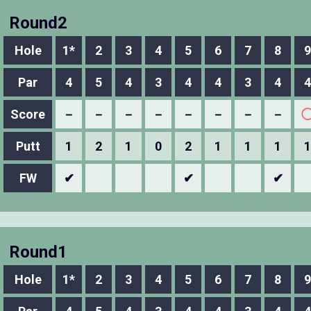
Round2
Hole
1*
2
3
4
5
6
7
8
9
Par
4
5
4
3
4
4
3
4
4
Score
－
－
－
－
－
－
－
－
Putt
1
2
1
0
2
1
1
1
1
FW
✔
✔
✔
Round1
Hole
1*
2
3
4
5
6
7
8
9