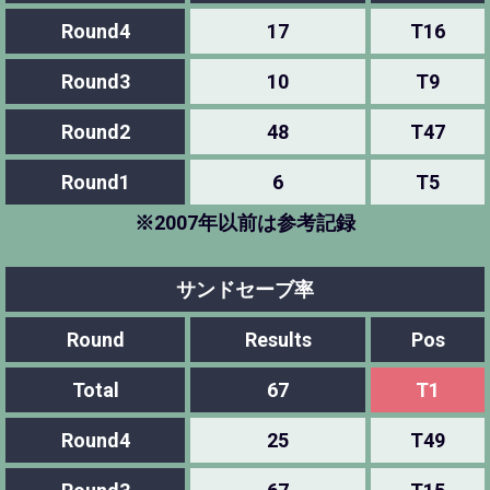
Round4
17
T16
Round3
10
T9
Round2
48
T47
Round1
6
T5
※2007年以前は参考記録
サンドセーブ率
Round
Results
Pos
Total
67
T1
Round4
25
T49