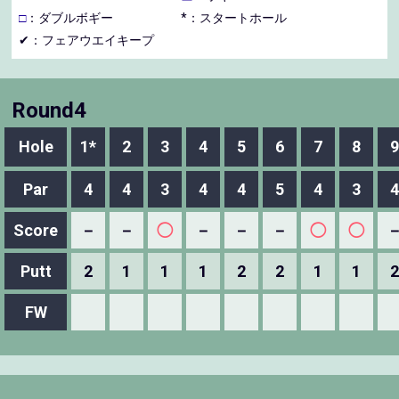
□
：ダブルボギー
*：スタートホール
✔：フェアウエイキープ
Round4
Hole
1*
2
3
4
5
6
7
8
9
Par
4
4
3
4
4
5
4
3
4
Score
－
－
◯
－
－
－
◯
◯
Putt
2
1
1
1
2
2
1
1
2
FW