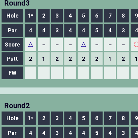
Round3
Hole
1*
2
3
4
5
6
7
8
9
Par
4
4
3
4
4
5
4
3
4
Score
△
－
－
－
△
－
－
－
Putt
2
1
2
2
2
2
1
2
1
FW
Round2
Hole
1*
2
3
4
5
6
7
8
9
Par
4
4
3
4
4
5
4
3
4