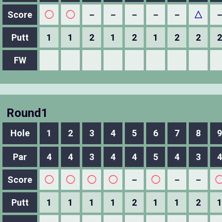
Score
◯
◯
－
－
－
－
－
△
Putt
1
1
2
1
2
1
2
2
2
FW
Round1
Hole
1
2
3
4
5
6
7
8
9
Par
4
4
3
4
4
5
4
3
4
Score
◯
◯
◯
◯
－
◯
－
－
Putt
1
1
1
1
2
1
1
2
1