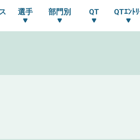
ス
選手
部門別
QT
QTｴﾝﾄﾘ