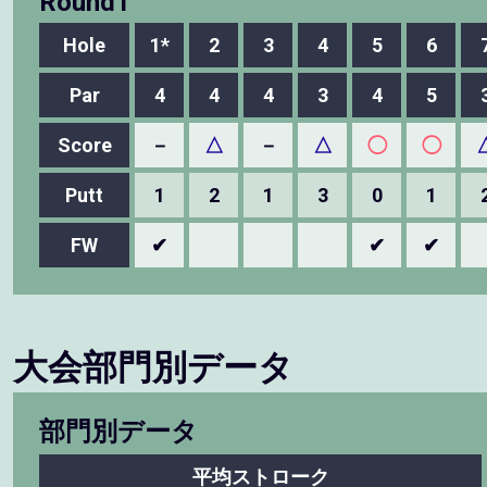
Round1
Hole
1*
2
3
4
5
6
Par
4
4
4
3
4
5
Score
－
△
－
△
◯
◯
Putt
1
2
1
3
0
1
FW
✔
✔
✔
大会部門別データ
部門別データ
平均ストローク