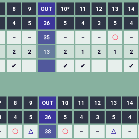
8
9
OUT
10*
11
12
13
14
4
5
36
5
4
3
5
4
－
－
－
35
－
－
－
◯
－
2
2
13
2
1
2
1
2
✔
✔
✔
✔
7
8
9
OUT
10
11
12
13
14
3
4
5
36
5
4
3
5
4
－
◯
△
38
◯
－
－
△
－