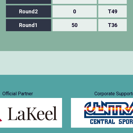
Round2
0
T49
Round1
50
T36
Official Partner
Corporate Support