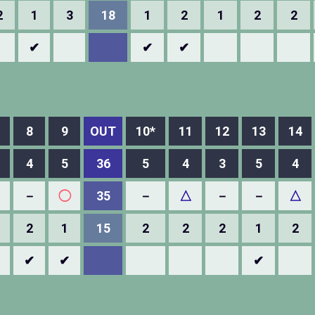
2
1
3
18
1
2
1
2
2
✔
✔
✔
8
9
OUT
10*
11
12
13
14
4
5
36
5
4
3
5
4
－
－
◯
35
－
△
－
－
△
2
1
15
2
2
2
1
2
✔
✔
✔