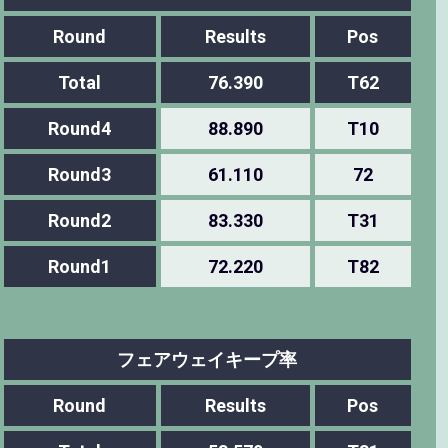
Round
Results
Pos
Total
76.390
T62
Round4
88.890
T10
Round3
61.110
72
Round2
83.330
T31
Round1
72.220
T82
フェアウェイキープ率
Round
Results
Pos