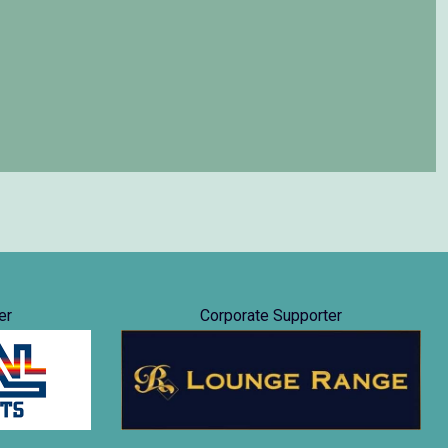
er
Corporate Supporter