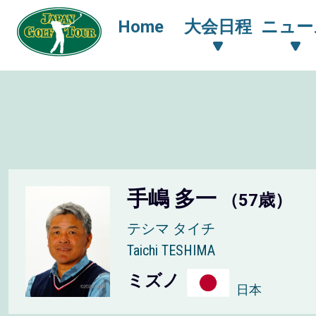
Home
大会日程
ニュー
手嶋 多一
（57歳）
テシマ タイチ
Taichi TESHIMA
ミズノ
日本