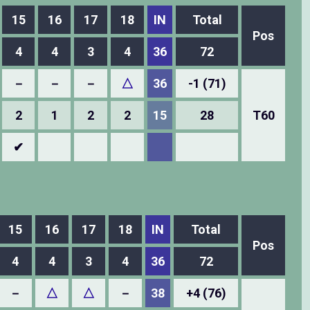
15
16
17
18
IN
Total
Pos
4
4
3
4
36
72
－
－
－
△
36
-1 (71)
2
1
2
2
15
28
T60
✔
15
16
17
18
IN
Total
Pos
4
4
3
4
36
72
－
△
△
－
38
+4 (76)