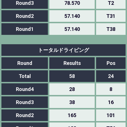
Round3
78.570
T2
Round2
57.140
T31
Round1
57.140
T38
トータルドライビング
Round
Results
Pos
Total
58
24
Round4
28
8
Round3
38
16
Round2
165
101