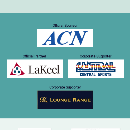
Official Sponsor
Official Partner
Corporate Supporter
Corporate Supporter