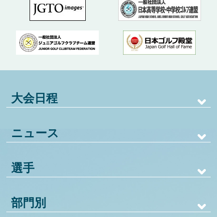
大会日程
ニュース
選手
部門別