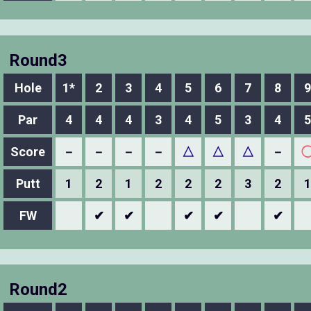
Round3
Hole
1*
2
3
4
5
6
7
8
9
Par
4
4
4
3
4
5
3
4
5
Score
－
－
－
－
△
△
△
－
Putt
1
2
1
2
2
2
3
2
1
FW
✔
✔
✔
✔
✔
Round2