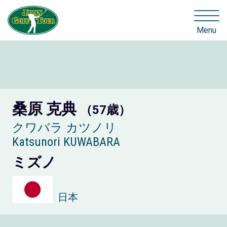
Menu
桑原 克典
（57歳）
クワバラ カツノリ
Katsunori KUWABARA
ミズノ
日本