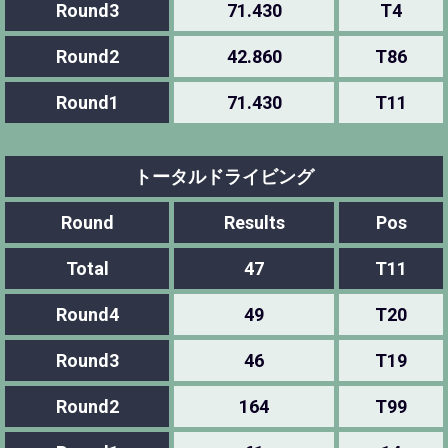
Round3
71.430
T4
Round2
42.860
T86
Round1
71.430
T11
トータルドライビング
Round
Results
Pos
Total
47
T11
Round4
49
T20
Round3
46
T19
Round2
164
T99