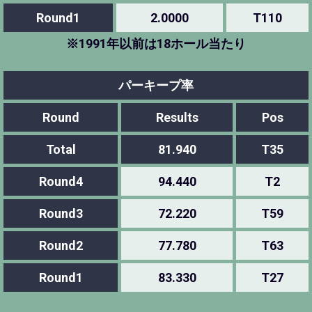
Round1
2.0000
T110
※1991年以前は18ホール当たり
パーキープ率
Round
Results
Pos
Total
81.940
T35
Round4
94.440
T2
Round3
72.220
T59
Round2
77.780
T63
Round1
83.330
T27