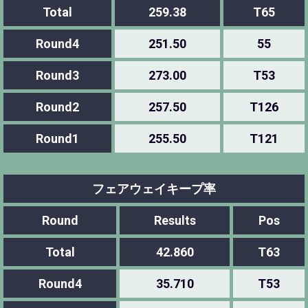
Total
259.38
T65
Round4
251.50
55
Round3
273.00
T53
Round2
257.50
T126
Round1
255.50
T121
フェアウェイキープ率
Round
Results
Pos
Total
42.860
T63
Round4
35.710
T53