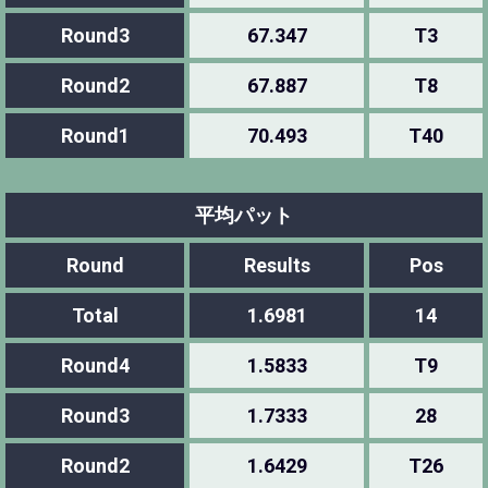
Round3
67.347
T3
Round2
67.887
T8
Round1
70.493
T40
平均パット
Round
Results
Pos
Total
1.6981
14
Round4
1.5833
T9
Round3
1.7333
28
Round2
1.6429
T26