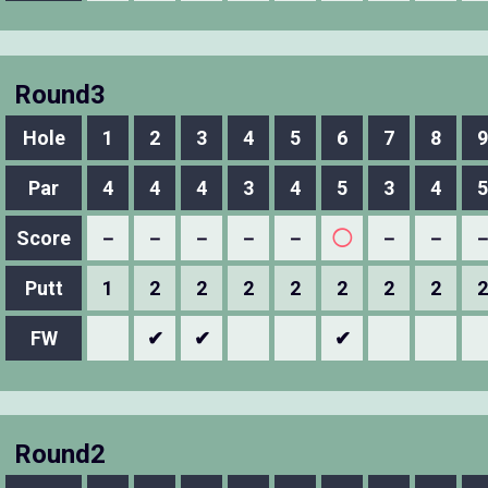
Round3
Hole
1
2
3
4
5
6
7
8
9
Par
4
4
4
3
4
5
3
4
5
Score
－
－
－
－
－
◯
－
－
Putt
1
2
2
2
2
2
2
2
2
FW
✔
✔
✔
Round2