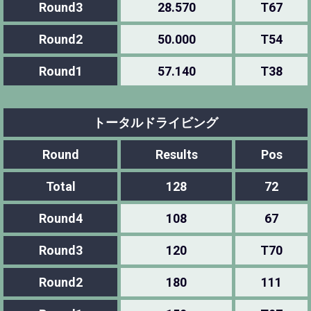
Round3
28.570
T67
Round2
50.000
T54
Round1
57.140
T38
トータルドライビング
Round
Results
Pos
Total
128
72
Round4
108
67
Round3
120
T70
Round2
180
111