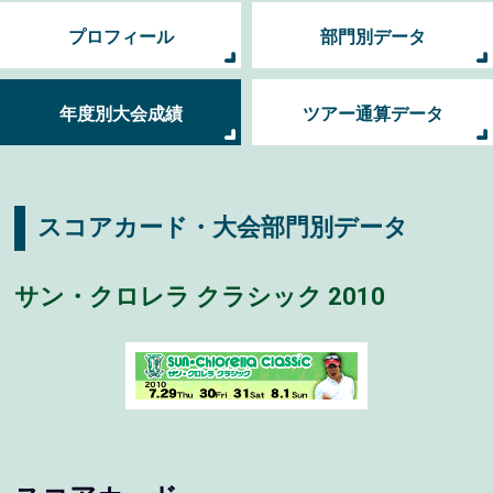
プロフィール
部門別データ
年度別大会成績
ツアー通算データ
スコアカード・大会部門別データ
サン・クロレラ クラシック 2010