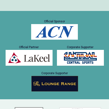
Official Sponsor
Official Partner
Corporate Supporter
Corporate Supporter