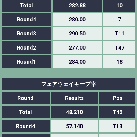
Total
282.88
10
Round4
280.00
7
Round3
290.50
T11
Round2
277.00
T47
Round1
284.00
18
フェアウェイキープ率
Round
Results
Pos
Total
48.210
T46
Round4
57.140
T13