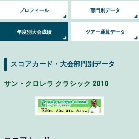
プロフィール
部門別データ
年度別大会成績
ツアー通算データ
スコアカード・大会部門別データ
サン・クロレラ クラシック 2010