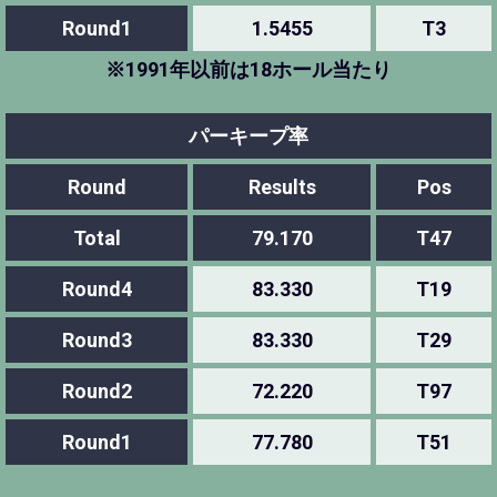
Round1
1.5455
T3
※1991年以前は18ホール当たり
パーキープ率
Round
Results
Pos
Total
79.170
T47
Round4
83.330
T19
Round3
83.330
T29
Round2
72.220
T97
Round1
77.780
T51