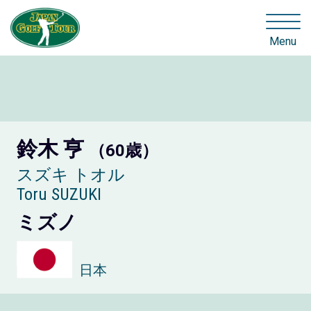
Menu
鈴木 亨
（60歳）
スズキ トオル
Toru SUZUKI
ミズノ
日本