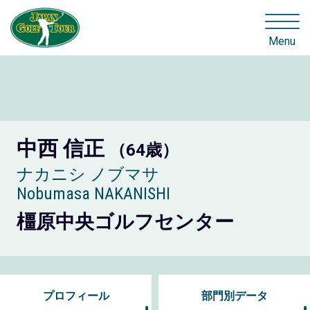
Menu
中西 信正
（64歳）
ナカニシ ノブマサ
Nobumasa NAKANISHI
橿原中央ゴルフセンター
プロフィール
部門別データ