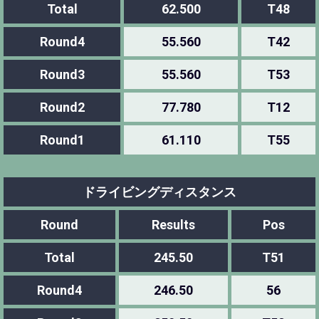
Total
62.500
T48
Round4
55.560
T42
Round3
55.560
T53
Round2
77.780
T12
Round1
61.110
T55
ドライビングディスタンス
Round
Results
Pos
Total
245.50
T51
Round4
246.50
56