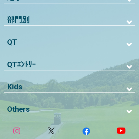
部門別
QT
QTｴﾝﾄﾘｰ
Kids
Others