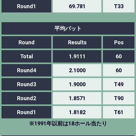
Round1
69.781
T33
平均パット
Round
Results
Pos
Total
1.9111
60
Round4
2.1000
60
Round3
1.9000
T49
Round2
1.8571
T90
Round1
1.8182
T61
※1991年以前は18ホール当たり