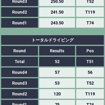
Round3
250.50
T52
Round2
241.50
T119
Round1
243.50
T74
トータルドライビング
Round
Results
Pos
Total
52
T51
Round4
57
56
Round3
53
T52
Round2
120
T119
Round1
75
T74